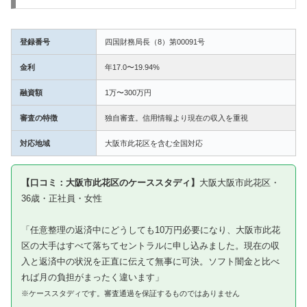
登録番号
四国財務局長（8）第00091号
金利
年17.0〜19.94%
融資額
1万〜300万円
審査の特徴
独自審査。信用情報より現在の収入を重視
対応地域
大阪市此花区を含む全国対応
【口コミ：大阪市此花区のケーススタディ】
大阪大阪市此花区・
36歳・正社員・女性
「任意整理の返済中にどうしても10万円必要になり、大阪市此花
区の大手はすべて落ちてセントラルに申し込みました。現在の収
入と返済中の状況を正直に伝えて無事に可決。ソフト闇金と比べ
れば月の負担がまったく違います」
※ケーススタディです。審査通過を保証するものではありません