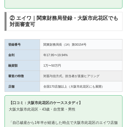
② エイワ｜関東財務局登録・大阪市此花区でも
対面審査可
登録番号
関東財務局長（14）第00154号
金利
年17.95〜19.94%
融資額
1万〜50万円
審査の特徴
対面与信方式。担当者が直接ヒアリング
店舗
全国170店舗以上（大阪市此花区にも展開）
【口コミ：大阪市此花区のケーススタディ】
大阪大阪市此花区・43歳・自営業・男性
「自己破産から1年半が経過した時点で大阪市此花区のエイワ店舗