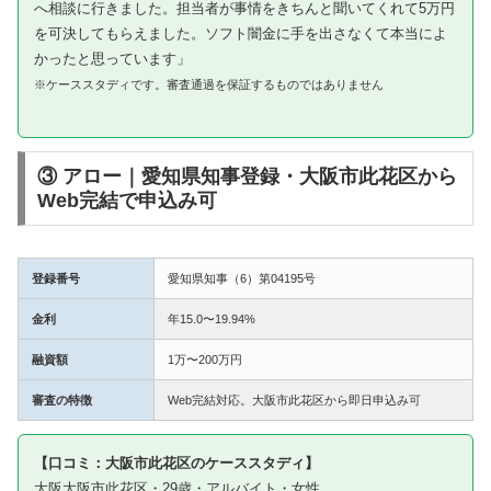
へ相談に行きました。担当者が事情をきちんと聞いてくれて5万円
を可決してもらえました。ソフト闇金に手を出さなくて本当によ
かったと思っています」
※ケーススタディです。審査通過を保証するものではありません
③ アロー｜愛知県知事登録・大阪市此花区から
Web完結で申込み可
登録番号
愛知県知事（6）第04195号
金利
年15.0〜19.94%
融資額
1万〜200万円
審査の特徴
Web完結対応。大阪市此花区から即日申込み可
【口コミ：大阪市此花区のケーススタディ】
大阪大阪市此花区・29歳・アルバイト・女性