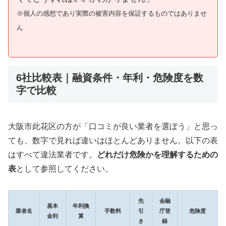
※個人の感想であり実際の被害内容を保証するものではありませ
ん
6社比較表｜融資条件・年利・危険度を数
字で比較
大阪市此花区の方が「口コミが良い業者を選ぼう」と思っ
ても、数字で見れば違いはほとんどありません。以下の表
はすべて違法業者です。
どれだけ危険かを理解するための
表
として参照してください。
先
金融
基本
年利換
業者名
手数料
引
庁登
危険度
金利
算
き
録