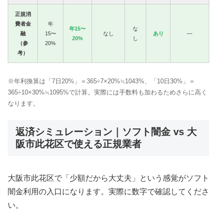
正規消
費者金
年
年15〜
な
融
15〜
なし
あり
—
20%
し
（参
20%
考）
※年利換算は「7日20%」＝365÷7×20%≒1043%、「10日30%」＝
365÷10×30%≒1095%で計算。実際には手数料も加わるためさらに高く
なります。
返済シミュレーション｜ソフト闇金 vs 大
阪市此花区で使える正規業者
大阪市此花区で「少額だから大丈夫」という感覚がソフト
闇金利用の入口になります。実際に数字で確認してくださ
い。