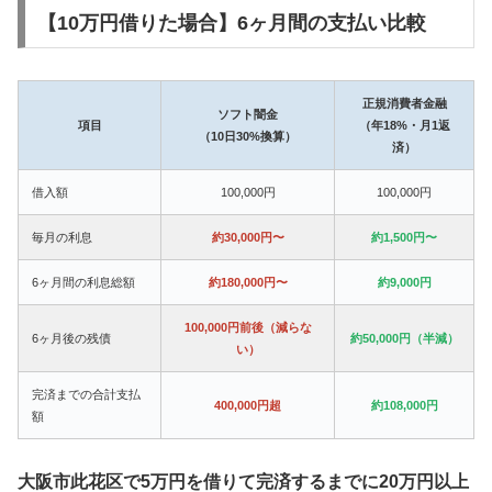
【10万円借りた場合】6ヶ月間の支払い比較
正規消費者金融
ソフト闇金
項目
（年18%・月1返
（10日30%換算）
済）
借入額
100,000円
100,000円
毎月の利息
約30,000円〜
約1,500円〜
6ヶ月間の利息総額
約180,000円〜
約9,000円
100,000円前後（減らな
6ヶ月後の残債
約50,000円（半減）
い）
完済までの合計支払
400,000円超
約108,000円
額
大阪市此花区で5万円を借りて完済するまでに20万円以上