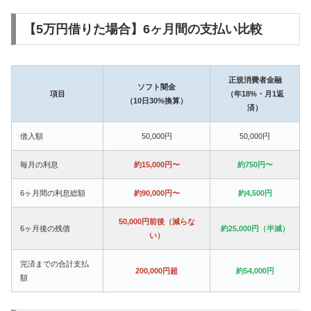
【5万円借りた場合】6ヶ月間の支払い比較
正規消費者金融
ソフト闇金
項目
（年18%・月1返
（10日30%換算）
済）
借入額
50,000円
50,000円
毎月の利息
約15,000円〜
約750円〜
6ヶ月間の利息総額
約90,000円〜
約4,500円
50,000円前後（減らな
6ヶ月後の残債
約25,000円（半減）
い）
完済までの合計支払
200,000円超
約54,000円
額