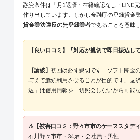
融資条件は「月1返済・在籍確認なし・LIN
作り出しています。しかし金融庁の登録貸金
貸金業法違反の無登録業者
であることを意味
【良い口コミ】「対応が親切で即日振込し
【論破】
初回は必ず親切です。ソフト闇金
与えて継続利用させることが目的です。返済
込」は信用情報を一切照会しないから可能
⚠️【被害口コミ：野々市市のケーススタデ
石川野々市市・34歳・会社員・男性