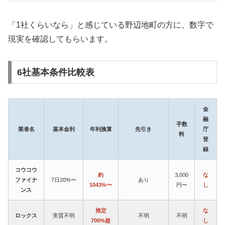
「1社くらいなら」と感じている野辺地町の方に、数字で
現実を確認してもらいます。
6社基本条件比較表
金
融
手数
業者名
基本金利
年利換算
先引き
庁
料
登
録
コウコウ
約
3,000
な
ファイナ
7日20%〜
あり
1043%〜
円〜
し
ンス
推定
な
ロックス
実質不明
不明
不明
700%超
し