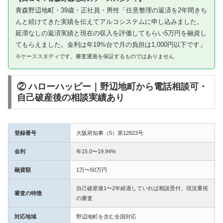
青森野辺地町・39歳・正社員・男性「任意整理の返済を2年間きち
んと続けてきた実績を伝えてアルコシステムに申し込みました。
延滞なしの返済実績と現在の収入を評価してもらい5万円を融資し
てもらえました。金利は年19%台で月の負担は1,000円以下です」
※ケーススタディです。審査通過を保証するものではありません
② ハローハッピー｜野辺地町から電話相談可・
自己破産後の相談実績あり
登録番号
大阪府知事（5）第12823号
金利
年15.0〜19.94%
融資額
1万〜50万円
自己破産後1〜2年経過していれば相談受付。現況重視
審査の特徴
の審査
対応地域
野辺地町を含む全国対応