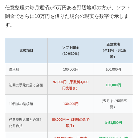
任意整理の毎月返済が5万円ある野辺地町の方が、ソフト
闇金でさらに10万円を借りた場合の現実を数字で示しま
す。
正規業者
ソフト闇金
比較項目
（年18%・月1返
（10日30%）
済）
借入額
100,000円
100,000円
97,000円（手数料3,000
初回に手元に届く金額
100,000円
円先引き）
（翌月まで返済不
10日後の請求額
130,000円
要）
任意整理返済と合算し
80,000円〜（利息のみで
約51,500円
た月負担
毎月）