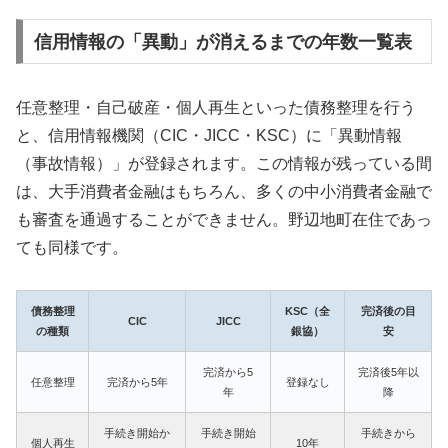
信用情報の「異動」が消えるまでの年数一覧表
任意整理・自己破産・個人再生といった債務整理を行う
と、信用情報機関（CIC・JICC・KSC）に「異動情報
（事故情報）」が登録されます。この情報が残っている間
は、大手消費者金融はもちろん、多くの中小消費者金融で
も審査を通過することができません。野辺地町在住であっ
ても同様です。
債務整理
KSC（全
完済後の目
CIC
JICC
の種類
銀協）
安
完済から5
完済後5年以
任意整理
完済から5年
登録なし
年
降
手続き開始か
手続き開始
手続きから
個人再生
10年