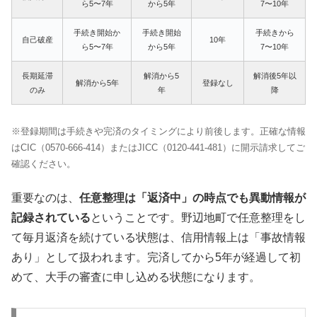
ら5〜7年
から5年
7〜10年
手続き開始か
手続き開始
手続きから
自己破産
10年
ら5〜7年
から5年
7〜10年
長期延滞
解消から5
解消後5年以
解消から5年
登録なし
のみ
年
降
※登録期間は手続きや完済のタイミングにより前後します。正確な情報
はCIC（0570-666-414）またはJICC（0120-441-481）に開示請求してご
確認ください。
重要なのは、
任意整理は「返済中」の時点でも異動情報が
記録されている
ということです。野辺地町で任意整理をし
て毎月返済を続けている状態は、信用情報上は「事故情報
あり」として扱われます。完済してから5年が経過して初
めて、大手の審査に申し込める状態になります。