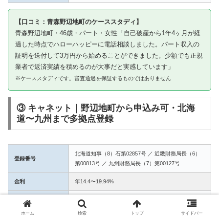
【口コミ：青森野辺地町のケーススタディ】
青森野辺地町・46歳・パート・女性「自己破産から1年4ヶ月が経
過した時点でハローハッピーに電話相談しました。パート収入の
証明を送付して3万円から始めることができました。少額でも正規
業者で返済実績を積めるのが大事だと実感しています」
※ケーススタディです。審査通過を保証するものではありません
③ キャネット｜野辺地町から申込み可・北海
道〜九州まで多拠点登録
北海道知事（8）石第02857号 ／ 近畿財務局長（6）
登録番号
第00813号 ／ 九州財務局長（7）第00127号
金利
年14.4〜19.94%
融資額
1万〜50万円
ホーム
検索
トップ
サイドバー
3拠点登録の信頼性。野辺地町からWEB完結で申込み