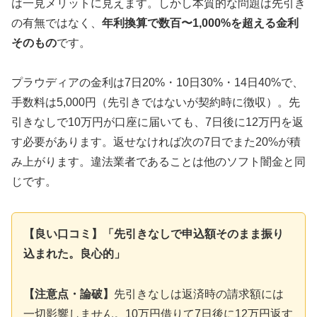
は一見メリットに見えます。しかし本質的な問題は先引き
の有無ではなく、
年利換算で数百〜1,000%を超える金利
そのもの
です。
プラウディアの金利は7日20%・10日30%・14日40%で、
手数料は5,000円（先引きではないが契約時に徴収）。先
引きなしで10万円が口座に届いても、7日後に12万円を返
す必要があります。返せなければ次の7日でまた20%が積
み上がります。違法業者であることは他のソフト闇金と同
じです。
【良い口コミ】「先引きなしで申込額そのまま振り
込まれた。良心的」
【注意点・論破】
先引きなしは返済時の請求額には
一切影響しません。10万円借りて7日後に12万円返す