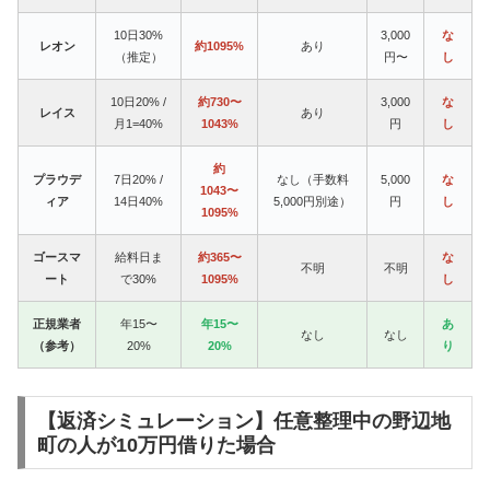
10日30%
3,000
な
レオン
約1095%
あり
（推定）
円〜
し
10日20% /
約730〜
3,000
な
レイス
あり
月1=40%
1043%
円
し
約
プラウデ
7日20% /
なし（手数料
5,000
な
1043〜
ィア
14日40%
5,000円別途）
円
し
1095%
ゴースマ
給料日ま
約365〜
な
不明
不明
ート
で30%
1095%
し
正規業者
年15〜
年15〜
あ
なし
なし
（参考）
20%
20%
り
【返済シミュレーション】任意整理中の野辺地
町の人が10万円借りた場合