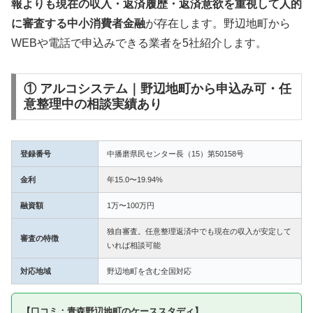
報よりも現在の収入・返済履歴・返済意欲を重視して人的
に審査する中小消費者金融
が存在します。野辺地町から
WEBや電話で申込みできる業者を5社紹介します。
① アルコシステム｜野辺地町から申込み可・任
意整理中の相談実績あり
登録番号
中播磨県民センター長（15）第50158号
金利
年15.0〜19.94%
融資額
1万〜100万円
独自審査。任意整理返済中でも現在の収入が安定して
審査の特徴
いれば相談可能
対応地域
野辺地町を含む全国対応
【口コミ：青森野辺地町のケーススタディ】