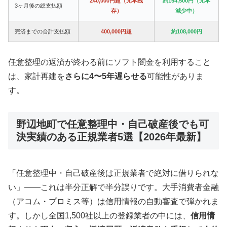
240,000円超（元本残
約154,500円（元本
3ヶ月後の総支払額
存）
減少中）
完済までの合計支払額
400,000円超
約108,000円
任意整理の返済が終わる前にソフト闇金を利用すること
は、家計再建を
さらに4〜5年遅らせる
可能性がありま
す。
野辺地町で任意整理中・自己破産後でも可
決実績のある正規業者5選【2026年最新】
「任意整理中・自己破産後は正規業者で絶対に借りられな
い」——これは半分正解で半分誤りです。大手消費者金融
（アコム・プロミス等）は信用情報の自動審査で弾かれま
す。しかし全国1,500社以上の登録業者の中には、
信用情