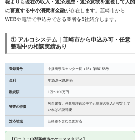
報よりも現在の収入・返済履歴・返済意欲を重視して人的
に審査する中小消費者金融
が存在します。韮崎市から
WEBや電話で申込みできる業者を5社紹介します。
① アルコシステム｜韮崎市から申込み可・任意
整理中の相談実績あり
登録番号
中播磨県民センター長（15）第50158号
金利
年15.0〜19.94%
融資額
1万〜100万円
独自審査。任意整理返済中でも現在の収入が安定して
審査の特徴
いれば相談可能
対応地域
韮崎市を含む全国対応
【口コミ：山梨韮崎市のケーススタディ】