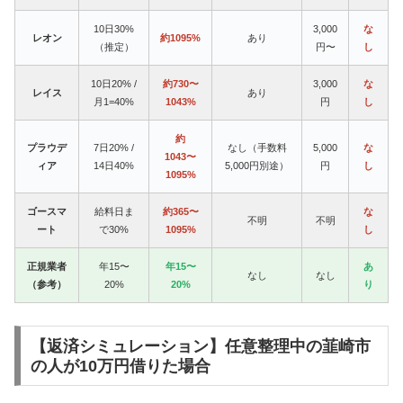
10日30%
3,000
な
レオン
約1095%
あり
（推定）
円〜
し
10日20% /
約730〜
3,000
な
レイス
あり
月1=40%
1043%
円
し
約
プラウデ
7日20% /
なし（手数料
5,000
な
1043〜
ィア
14日40%
5,000円別途）
円
し
1095%
ゴースマ
給料日ま
約365〜
な
不明
不明
ート
で30%
1095%
し
正規業者
年15〜
年15〜
あ
なし
なし
（参考）
20%
20%
り
【返済シミュレーション】任意整理中の韮崎市
の人が10万円借りた場合