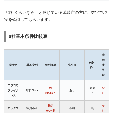
「1社くらいなら」と感じている韮崎市の方に、数字で現
実を確認してもらいます。
6社基本条件比較表
金
融
手数
業者名
基本金利
年利換算
先引き
庁
料
登
録
コウコウ
約
3,000
な
ファイナ
7日20%〜
あり
1043%〜
円〜
し
ンス
推定
な
ロックス
実質不明
不明
不明
700%超
し