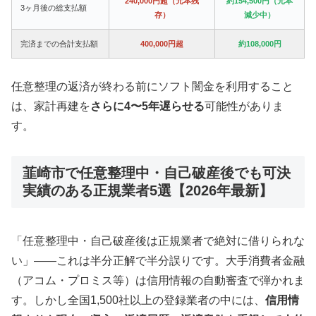
240,000円超（元本残
約154,500円（元本
3ヶ月後の総支払額
存）
減少中）
完済までの合計支払額
400,000円超
約108,000円
任意整理の返済が終わる前にソフト闇金を利用すること
は、家計再建を
さらに4〜5年遅らせる
可能性がありま
す。
韮崎市で任意整理中・自己破産後でも可決
実績のある正規業者5選【2026年最新】
「任意整理中・自己破産後は正規業者で絶対に借りられな
い」——これは半分正解で半分誤りです。大手消費者金融
（アコム・プロミス等）は信用情報の自動審査で弾かれま
す。しかし全国1,500社以上の登録業者の中には、
信用情