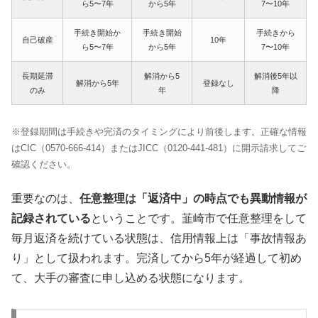
ら5〜7年
から5年
7〜10年
手続き開始か
手続き開始
手続きから
自己破産
10年
ら5〜7年
から5年
7〜10年
長期延滞
解消から5
解消後5年以
解消から5年
登録なし
のみ
年
降
※登録期間は手続きや完済のタイミングにより前後します。正確な情報
はCIC（0570-666-414）またはJICC（0120-441-481）に開示請求してご
確認ください。
重要なのは、
任意整理は「返済中」の時点でも異動情報が
記録されている
ということです。韮崎市で任意整理をして
毎月返済を続けている状態は、信用情報上は「事故情報あ
り」として扱われます。完済してから5年が経過して初め
て、大手の審査に申し込める状態になります。