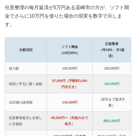
任意整理の毎月返済が5万円ある韮崎市の方が、ソフト闇
金でさらに10万円を借りた場合の現実を数字で示しま
す。
正規業者
ソフト闇金
比較項目
（年18%・月1返
（10日30%）
済）
借入額
100,000円
100,000円
97,000円（手数料3,000
初回に手元に届く金額
100,000円
円先引き）
（翌月まで返済不
10日後の請求額
130,000円
要）
任意整理返済と合算し
80,000円〜（利息のみで
約51,500円
た月負担
毎月）