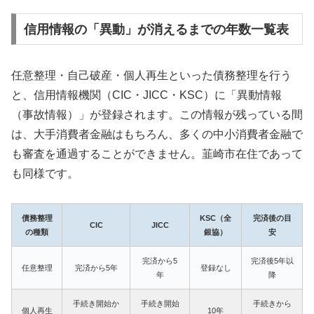
信用情報の「異動」が消えるまでの年数一覧表
任意整理・自己破産・個人再生といった債務整理を行う
と、信用情報機関（CIC・JICC・KSC）に「異動情報
（事故情報）」が登録されます。この情報が残っている間
は、大手消費者金融はもちろん、多くの中小消費者金融で
も審査を通過することができません。韮崎市在住であって
も同様です。
債務整理
KSC（全
完済後の目
CIC
JICC
の種類
銀協）
安
完済から5
完済後5年以
任意整理
完済から5年
登録なし
年
降
手続き開始か
手続き開始
手続きから
個人再生
10年