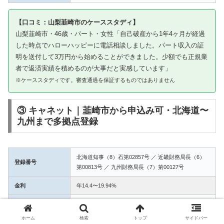
【口コミ：山梨韮崎市のケーススタディ】
山梨韮崎市・46歳・パート・女性「自己破産から1年4ヶ月が経過
した時点でハローハッピーに電話相談しました。パート収入の証
明を送付して3万円から始めることができました。少額でも正規業
者で返済実績を積めるのが大事だと実感しています」
※ケーススタディです。審査通過を保証するものではありません
③ キャネット｜韮崎市から申込み可・北海道〜
九州まで多拠点登録
北海道知事（8）石第02857号 ／ 近畿財務局長（6）
登録番号
第00813号 ／ 九州財務局長（7）第00127号
金利
年14.4〜19.94%
融資額
1万〜50万円
ホーム
検索
トップ
サイドバー
3拠点登録の信頼性。韮崎市からWEB完結で申込み可