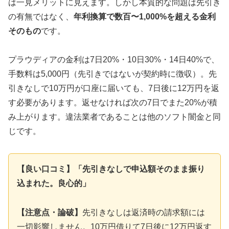
は一見メリットに見えます。しかし本質的な問題は先引き
の有無ではなく、
年利換算で数百〜1,000%を超える金利
そのもの
です。
プラウディアの金利は7日20%・10日30%・14日40%で、
手数料は5,000円（先引きではないが契約時に徴収）。先
引きなしで10万円が口座に届いても、7日後に12万円を返
す必要があります。返せなければ次の7日でまた20%が積
み上がります。違法業者であることは他のソフト闇金と同
じです。
【良い口コミ】「先引きなしで申込額そのまま振り
込まれた。良心的」
【注意点・論破】
先引きなしは返済時の請求額には
一切影響しません。10万円借りて7日後に12万円返す