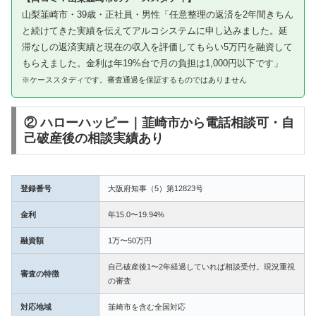
山梨韮崎市・39歳・正社員・男性「任意整理の返済を2年間きちん
と続けてきた実績を伝えてアルコシステムに申し込みました。延
滞なしの返済実績と現在の収入を評価してもらい5万円を融資して
もらえました。金利は年19%台で月の負担は1,000円以下です」
※ケーススタディです。審査通過を保証するものではありません
② ハローハッピー｜韮崎市から電話相談可・自
己破産後の相談実績あり
登録番号
大阪府知事（5）第12823号
金利
年15.0〜19.94%
融資額
1万〜50万円
自己破産後1〜2年経過していれば相談受付。現況重視
審査の特徴
の審査
対応地域
韮崎市を含む全国対応