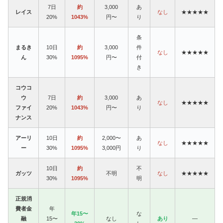
7日
約
3,000
あ
レイス
なし
★★★★★
20%
1043%
円〜
り
条
まるき
10日
約
3,000
件
なし
★★★★★
ん
30%
1095%
円〜
付
き
コウコ
ウ
7日
約
3,000
あ
なし
★★★★★
ファイ
20%
1043%
円〜
り
ナンス
アーリ
10日
約
2,000〜
あ
なし
★★★★★
ー
30%
1095%
3,000円
り
10日
約
不
ガッツ
不明
なし
★★★★★
30%
1095%
明
正規消
費者金
年
年15〜
な
融
15〜
なし
あり
—