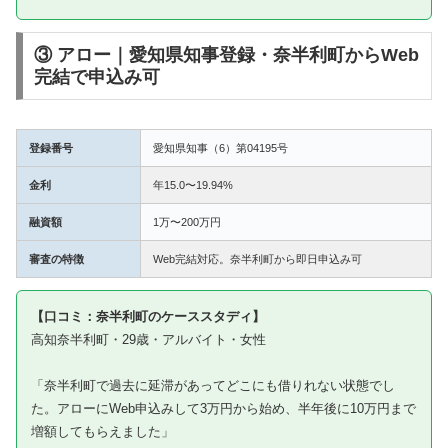
③ アロー｜愛知県知事登録・奈半利町からWeb
完結で申込み可
登録番号
愛知県知事（6）第04195号
金利
年15.0〜19.94%
融資額
1万〜200万円
審査の特徴
Web完結対応。奈半利町から即日申込み可
【口コミ：奈半利町のケーススタディ】
高知奈半利町・29歳・アルバイト・女性
「奈半利町で過去に延滞があってどこにも借りれない状態でし
た。アローにWeb申込みして3万円から始め、半年後に10万円まで
増額してもらえました」