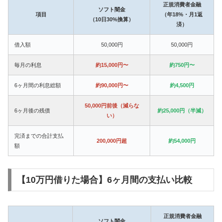
正規消費者金融
ソフト闇金
項目
（年18%・月1返
（10日30%換算）
済）
借入額
50,000円
50,000円
毎月の利息
約15,000円〜
約750円〜
6ヶ月間の利息総額
約90,000円〜
約4,500円
50,000円前後（減らな
6ヶ月後の残債
約25,000円（半減）
い）
完済までの合計支払
200,000円超
約54,000円
額
【10万円借りた場合】6ヶ月間の支払い比較
正規消費者金融
ソフト闇金