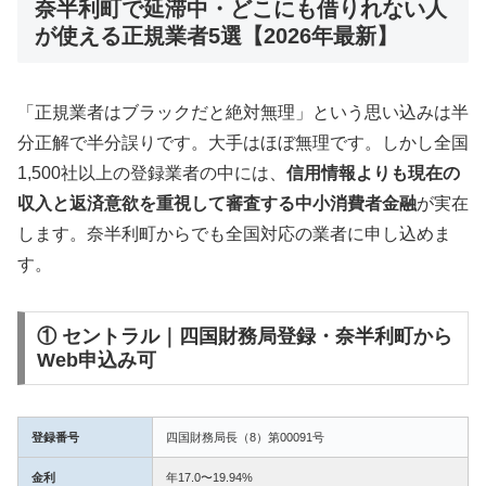
奈半利町で延滞中・どこにも借りれない人
が使える正規業者5選【2026年最新】
「正規業者はブラックだと絶対無理」という思い込みは半
分正解で半分誤りです。大手はほぼ無理です。しかし全国
1,500社以上の登録業者の中には、
信用情報よりも現在の
収入と返済意欲を重視して審査する中小消費者金融
が実在
します。奈半利町からでも全国対応の業者に申し込めま
す。
① セントラル｜四国財務局登録・奈半利町から
Web申込み可
登録番号
四国財務局長（8）第00091号
金利
年17.0〜19.94%