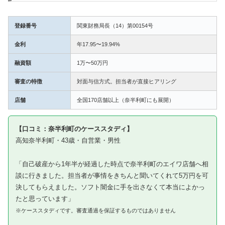
登録番号
関東財務局長（14）第00154号
金利
年17.95〜19.94%
融資額
1万〜50万円
審査の特徴
対面与信方式。担当者が直接ヒアリング
店舗
全国170店舗以上（奈半利町にも展開）
【口コミ：奈半利町のケーススタディ】
高知奈半利町・43歳・自営業・男性
「自己破産から1年半が経過した時点で奈半利町のエイワ店舗へ相
談に行きました。担当者が事情をきちんと聞いてくれて5万円を可
決してもらえました。ソフト闇金に手を出さなくて本当によかっ
たと思っています」
※ケーススタディです。審査通過を保証するものではありません