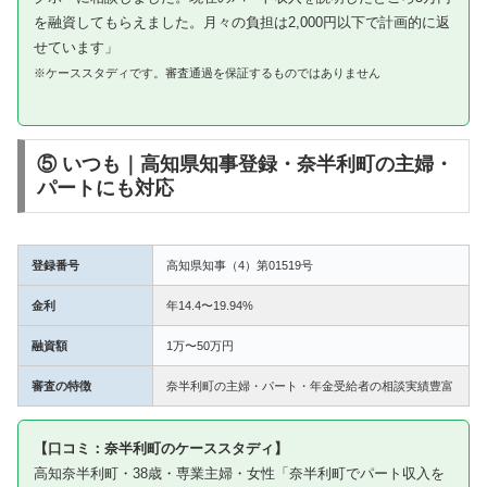
を融資してもらえました。月々の負担は2,000円以下で計画的に返
せています」
※ケーススタディです。審査通過を保証するものではありません
⑤ いつも｜高知県知事登録・奈半利町の主婦・
パートにも対応
登録番号
高知県知事（4）第01519号
金利
年14.4〜19.94%
融資額
1万〜50万円
審査の特徴
奈半利町の主婦・パート・年金受給者の相談実績豊富
【口コミ：奈半利町のケーススタディ】
高知奈半利町・38歳・専業主婦・女性「奈半利町でパート収入を