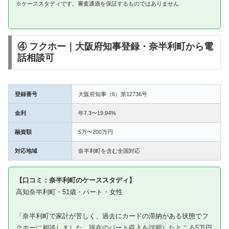
※ケーススタディです。審査通過を保証するものではありません
④ フクホー｜大阪府知事登録・奈半利町から電
話相談可
登録番号
大阪府知事（6）第12736号
金利
年7.3〜19.94%
融資額
5万〜200万円
対応地域
奈半利町を含む全国対応
【口コミ：奈半利町のケーススタディ】
高知奈半利町・51歳・パート・女性
「奈半利町で家計が苦しく、過去にカードの滞納がある状態でフ
クホーに相談しました。現在のパート収入を説明したところ5万円