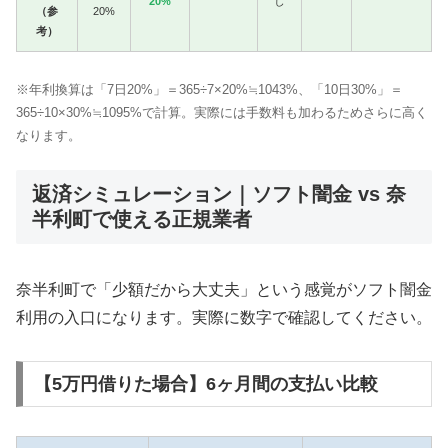
20%
し
（参
20%
考）
※年利換算は「7日20%」＝365÷7×20%≒1043%、「10日30%」＝
365÷10×30%≒1095%で計算。実際には手数料も加わるためさらに高く
なります。
返済シミュレーション｜ソフト闇金 vs 奈
半利町で使える正規業者
奈半利町で「少額だから大丈夫」という感覚がソフト闇金
利用の入口になります。実際に数字で確認してください。
【5万円借りた場合】6ヶ月間の支払い比較