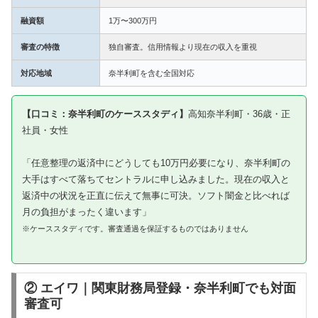
融資額
1万〜300万円
審査の特徴
独自審査。信用情報より現在の収入を重視
対応地域
奈半利町を含む全国対応
【口コミ：奈半利町のケーススタディ】
高知奈半利町・36歳・正
社員・女性
「任意整理の返済中にどうしても10万円必要になり、奈半利町の
大手はすべて落ちてセントラルに申し込みました。現在の収入と
返済中の状況を正直に伝えて無事に可決。ソフト闇金と比べれば
月の負担がまったく違います」
※ケーススタディです。審査通過を保証するものではありません
② エイワ｜関東財務局登録・奈半利町でも対面
審査可