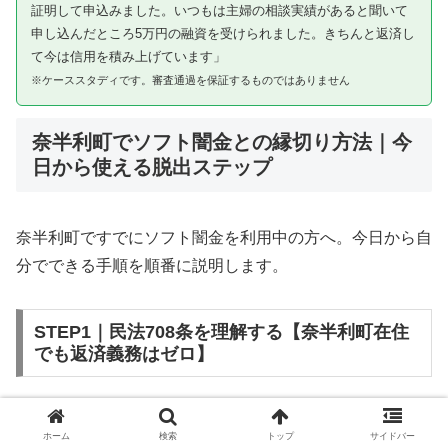
証明して申込みました。いつもは主婦の相談実績があると聞いて
申し込んだところ5万円の融資を受けられました。きちんと返済し
て今は信用を積み上げています」
※ケーススタディです。審査通過を保証するものではありません
奈半利町でソフト闇金との縁切り方法｜今
日から使える脱出ステップ
奈半利町ですでにソフト闇金を利用中の方へ。今日から自
分でできる手順を順番に説明します。
STEP1｜民法708条を理解する【奈半利町在住
でも返済義務はゼロ】
ソフト闇金を含む闇金との金銭消費貸借契約は、公序良俗
ホーム
検索
トップ
サイドバー
違反（民法第90条）および不法原因給付（民法第708条）