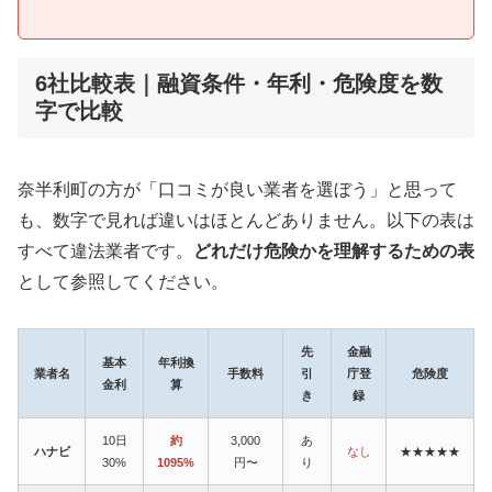
6社比較表｜融資条件・年利・危険度を数
字で比較
奈半利町の方が「口コミが良い業者を選ぼう」と思って
も、数字で見れば違いはほとんどありません。以下の表は
すべて違法業者です。
どれだけ危険かを理解するための表
として参照してください。
先
金融
基本
年利換
業者名
手数料
引
庁登
危険度
金利
算
き
録
10日
約
3,000
あ
ハナビ
なし
★★★★★
30%
1095%
円〜
り