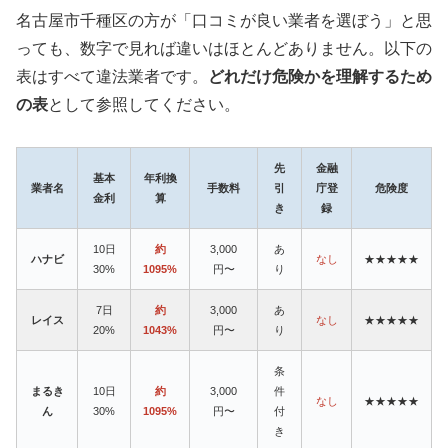
名古屋市千種区の方が「口コミが良い業者を選ぼう」と思
っても、数字で見れば違いはほとんどありません。以下の
表はすべて違法業者です。
どれだけ危険かを理解するため
の表
として参照してください。
先
金融
基本
年利換
業者名
手数料
引
庁登
危険度
金利
算
き
録
10日
約
3,000
あ
ハナビ
なし
★★★★★
30%
1095%
円〜
り
7日
約
3,000
あ
レイス
なし
★★★★★
20%
1043%
円〜
り
条
まるき
10日
約
3,000
件
なし
★★★★★
ん
30%
1095%
円〜
付
き