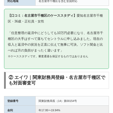
対応地域
名古屋市千種区を含む全国対応
【口コミ：名古屋市千種区のケーススタディ】
愛知名古屋市千種
区・36歳・正社員・女性
「任意整理の返済中にどうしても10万円必要になり、名古屋市千
種区の大手はすべて落ちてセントラルに申し込みました。現在の
収入と返済中の状況を正直に伝えて無事に可決。ソフト闇金と比
べれば月の負担がまったく違います」
※ケーススタディです。審査通過を保証するものではありません
② エイワ｜関東財務局登録・名古屋市千種区で
も対面審査可
登録番号
関東財務局長（14）第00154号
金利
年17.95〜19.94%