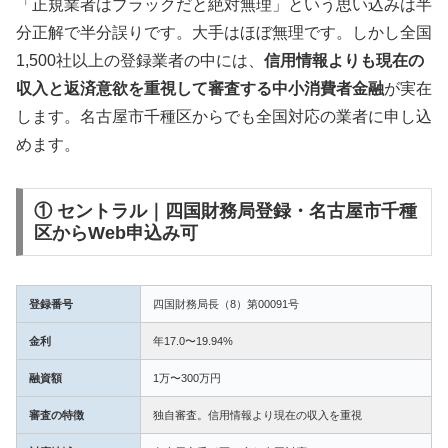
「正規業者はブラックだと絶対無理」という思い込みは半
分正解で半分誤りです。大手はほぼ無理です。しかし全国
1,500社以上の登録業者の中には、
信用情報よりも現在の
収入と返済意欲を重視して審査する中小消費者金融
が実在
します。名古屋市千種区からでも全国対応の業者に申し込
めます。
① セントラル｜四国財務局登録・名古屋市千種
区からWeb申込み可
登録番号
四国財務局長（8）第00091号
金利
年17.0〜19.94%
融資額
1万〜300万円
審査の特徴
独自審査。信用情報より現在の収入を重視