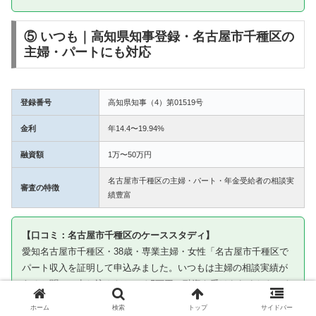
⑤ いつも｜高知県知事登録・名古屋市千種区の
主婦・パートにも対応
登録番号
高知県知事（4）第01519号
金利
年14.4〜19.94%
融資額
1万〜50万円
名古屋市千種区の主婦・パート・年金受給者の相談実
審査の特徴
績豊富
【口コミ：名古屋市千種区のケーススタディ】
愛知名古屋市千種区・38歳・専業主婦・女性「名古屋市千種区で
パート収入を証明して申込みました。いつもは主婦の相談実績が
あると聞いて申し込んだところ5万円の融資を受けられました。き
ちんと返済して今は信用を積み上げています」
ホーム
検索
トップ
サイドバー