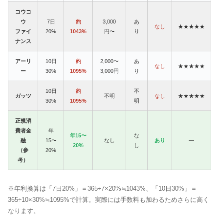
コウコ
ウ
7日
約
3,000
あ
なし
★★★★★
ファイ
20%
1043%
円〜
り
ナンス
アーリ
10日
約
2,000〜
あ
なし
★★★★★
ー
30%
1095%
3,000円
り
10日
約
不
ガッツ
不明
なし
★★★★★
30%
1095%
明
正規消
費者金
年
年15〜
な
融
15〜
なし
あり
—
20%
し
（参
20%
考）
※年利換算は「7日20%」＝365÷7×20%≒1043%、「10日30%」＝
365÷10×30%≒1095%で計算。実際には手数料も加わるためさらに高く
なります。