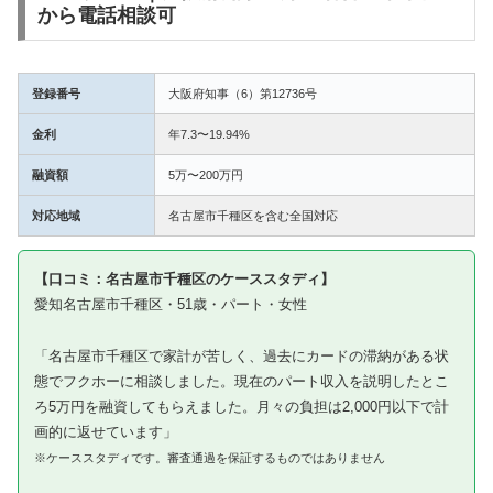
から電話相談可
登録番号
大阪府知事（6）第12736号
金利
年7.3〜19.94%
融資額
5万〜200万円
対応地域
名古屋市千種区を含む全国対応
【口コミ：名古屋市千種区のケーススタディ】
愛知名古屋市千種区・51歳・パート・女性
「名古屋市千種区で家計が苦しく、過去にカードの滞納がある状
態でフクホーに相談しました。現在のパート収入を説明したとこ
ろ5万円を融資してもらえました。月々の負担は2,000円以下で計
画的に返せています」
※ケーススタディです。審査通過を保証するものではありません