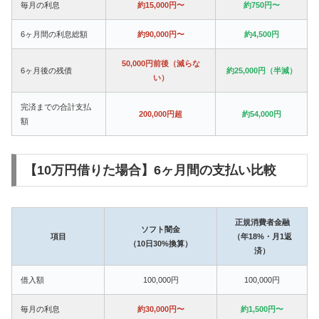
毎月の利息
約15,000円〜
約750円〜
6ヶ月間の利息総額
約90,000円〜
約4,500円
50,000円前後（減らな
6ヶ月後の残債
約25,000円（半減）
い）
完済までの合計支払
200,000円超
約54,000円
額
【10万円借りた場合】6ヶ月間の支払い比較
正規消費者金融
ソフト闇金
項目
（年18%・月1返
（10日30%換算）
済）
借入額
100,000円
100,000円
毎月の利息
約30,000円〜
約1,500円〜