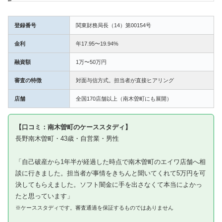
登録番号
関東財務局長（14）第00154号
金利
年17.95〜19.94%
融資額
1万〜50万円
審査の特徴
対面与信方式。担当者が直接ヒアリング
店舗
全国170店舗以上（南木曽町にも展開）
【口コミ：南木曽町のケーススタディ】
長野南木曽町・43歳・自営業・男性
「自己破産から1年半が経過した時点で南木曽町のエイワ店舗へ相
談に行きました。担当者が事情をきちんと聞いてくれて5万円を可
決してもらえました。ソフト闇金に手を出さなくて本当によかっ
たと思っています」
※ケーススタディです。審査通過を保証するものではありません