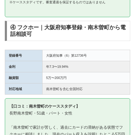
※ケーススタディです。審査通過を保証するものではありません
④ フクホー｜大阪府知事登録・南木曽町から電
話相談可
登録番号
大阪府知事（6）第12736号
金利
年7.3〜19.94%
融資額
5万〜200万円
対応地域
南木曽町を含む全国対応
【口コミ：南木曽町のケーススタディ】
長野南木曽町・51歳・パート・女性
「南木曽町で家計が苦しく、過去にカードの滞納がある状態でフ
クホーに相談しました。現在のパート収入を説明したところ5万円