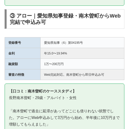
③ アロー｜愛知県知事登録・南木曽町からWeb
完結で申込み可
登録番号
愛知県知事（6）第04195号
金利
年15.0〜19.94%
融資額
1万〜200万円
審査の特徴
Web完結対応。南木曽町から即日申込み可
【口コミ：南木曽町のケーススタディ】
長野南木曽町・29歳・アルバイト・女性
「南木曽町で過去に延滞があってどこにも借りれない状態でし
た。アローにWeb申込みして3万円から始め、半年後に10万円まで
増額してもらえました」