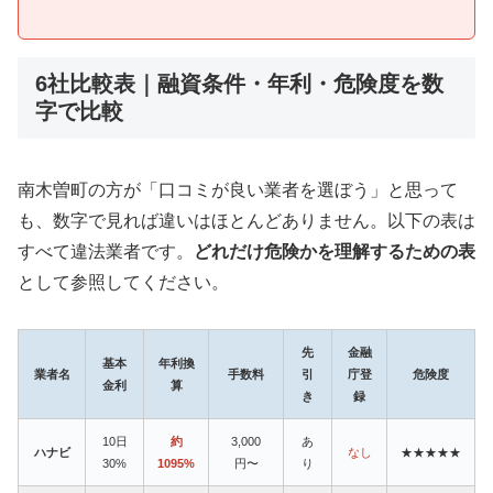
6社比較表｜融資条件・年利・危険度を数
字で比較
南木曽町の方が「口コミが良い業者を選ぼう」と思って
も、数字で見れば違いはほとんどありません。以下の表は
すべて違法業者です。
どれだけ危険かを理解するための表
として参照してください。
先
金融
基本
年利換
業者名
手数料
引
庁登
危険度
金利
算
き
録
10日
約
3,000
あ
ハナビ
なし
★★★★★
30%
1095%
円〜
り