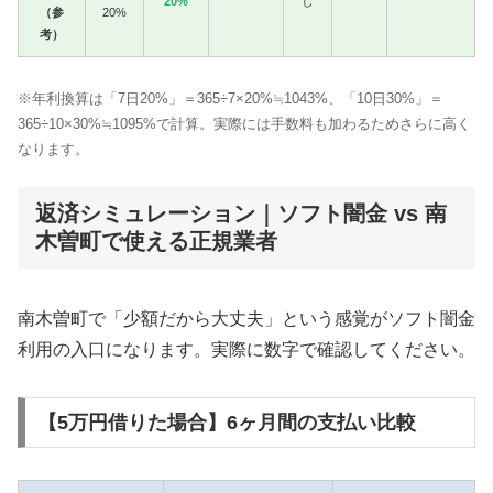
20%
し
（参
20%
考）
※年利換算は「7日20%」＝365÷7×20%≒1043%、「10日30%」＝
365÷10×30%≒1095%で計算。実際には手数料も加わるためさらに高く
なります。
返済シミュレーション｜ソフト闇金 vs 南
木曽町で使える正規業者
南木曽町で「少額だから大丈夫」という感覚がソフト闇金
利用の入口になります。実際に数字で確認してください。
【5万円借りた場合】6ヶ月間の支払い比較