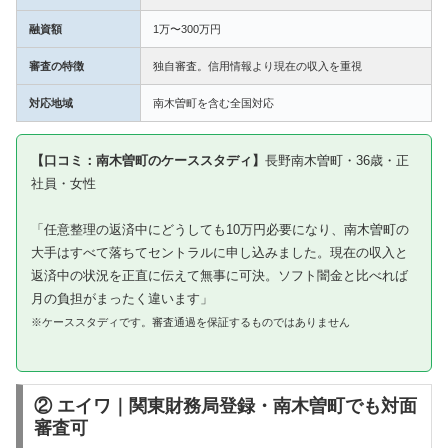
融資額
1万〜300万円
審査の特徴
独自審査。信用情報より現在の収入を重視
対応地域
南木曽町を含む全国対応
【口コミ：南木曽町のケーススタディ】
長野南木曽町・36歳・正
社員・女性
「任意整理の返済中にどうしても10万円必要になり、南木曽町の
大手はすべて落ちてセントラルに申し込みました。現在の収入と
返済中の状況を正直に伝えて無事に可決。ソフト闇金と比べれば
月の負担がまったく違います」
※ケーススタディです。審査通過を保証するものではありません
② エイワ｜関東財務局登録・南木曽町でも対面
審査可