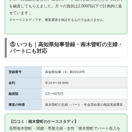
を融資してもらえました。月々の負担は2,000円以下で計画的に返
せています」
※ケーススタディです。審査通過を保証するものではありません
⑤ いつも｜高知県知事登録・南木曽町の主婦・
パートにも対応
登録番号
高知県知事（4）第01519号
金利
年14.4〜19.94%
融資額
1万〜50万円
審査の特徴
南木曽町の主婦・パート・年金受給者の相談実績豊富
【口コミ：南木曽町のケーススタディ】
長野南木曽町・38歳・専業主婦・女性「南木曽町でパート収入を