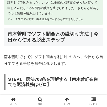
証明して申込みました。いつもは主婦の相談実績があると聞いて
申し込んだところ5万円の融資を受けられました。きちんと返済し
て今は信用を積み上げています」
※ケーススタディです。審査通過を保証するものではありません
南木曽町でソフト闇金との縁切り方法｜今
日から使える脱出ステップ
南木曽町ですでにソフト闇金を利用中の方へ。今日から自
分でできる手順を順番に説明します。
STEP1｜民法708条を理解する【南木曽町在住
でも返済義務はゼロ】
ソフト闇金を含む闇金との金銭消費貸借契約は、公序良俗
ホーム
検索
トップ
サイドバー
違反（民法第90条）および不法原因給付（民法第708条）