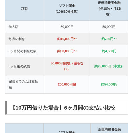
正規消費者金融
ソフト闇金
項目
（年18%・月1返
（10日30%換算）
済）
借入額
50,000円
50,000円
毎月の利息
約15,000円〜
約750円〜
6ヶ月間の利息総額
約90,000円〜
約4,500円
50,000円前後（減らな
6ヶ月後の残債
約25,000円（半減）
い）
完済までの合計支払
200,000円超
約54,000円
額
【10万円借りた場合】6ヶ月間の支払い比較
正規消費者金融
ソフト闇金