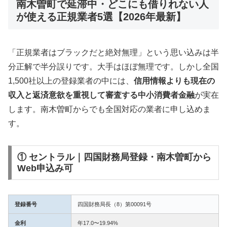
南木曽町で延滞中・どこにも借りれない人
が使える正規業者5選【2026年最新】
「正規業者はブラックだと絶対無理」という思い込みは半
分正解で半分誤りです。大手はほぼ無理です。しかし全国
1,500社以上の登録業者の中には、
信用情報よりも現在の
収入と返済意欲を重視して審査する中小消費者金融
が実在
します。南木曽町からでも全国対応の業者に申し込めま
す。
① セントラル｜四国財務局登録・南木曽町から
Web申込み可
登録番号
四国財務局長（8）第00091号
金利
年17.0〜19.94%