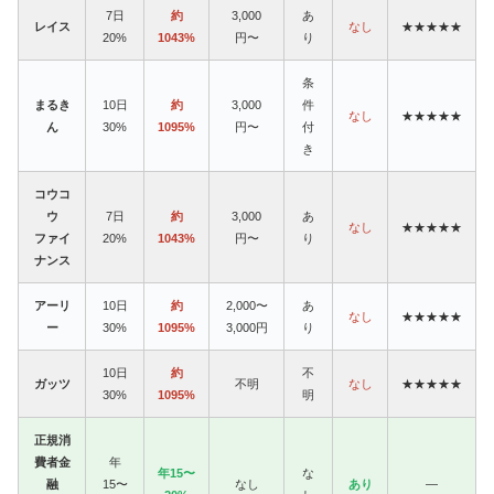
7日
約
3,000
あ
レイス
なし
★★★★★
20%
1043%
円〜
り
条
まるき
10日
約
3,000
件
なし
★★★★★
ん
30%
1095%
円〜
付
き
コウコ
ウ
7日
約
3,000
あ
なし
★★★★★
ファイ
20%
1043%
円〜
り
ナンス
アーリ
10日
約
2,000〜
あ
なし
★★★★★
ー
30%
1095%
3,000円
り
10日
約
不
ガッツ
不明
なし
★★★★★
30%
1095%
明
正規消
費者金
年
年15〜
な
融
15〜
なし
あり
—