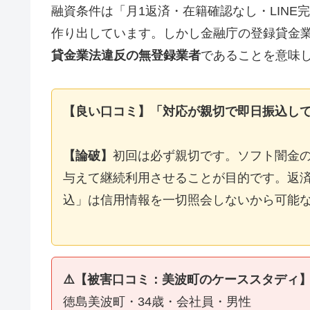
融資条件は「月1返済・在籍確認なし・LIN
作り出しています。しかし金融庁の登録貸金
貸金業法違反の無登録業者
であることを意味
【良い口コミ】「対応が親切で即日振込し
【論破】
初回は必ず親切です。ソフト闇金
与えて継続利用させることが目的です。返済
込」は信用情報を一切照会しないから可能
⚠️【被害口コミ：美波町のケーススタディ
徳島美波町・34歳・会社員・男性