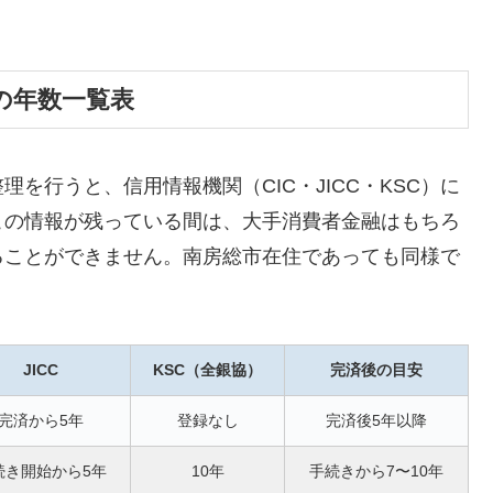
の年数一覧表
を行うと、信用情報機関（CIC・JICC・KSC）に
この情報が残っている間は、大手消費者金融はもちろ
ることができません。南房総市在住であっても同様で
JICC
KSC（全銀協）
完済後の目安
完済から5年
登録なし
完済後5年以降
続き開始から5年
10年
手続きから7〜10年