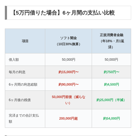
【5万円借りた場合】6ヶ月間の支払い比較
正規消費者金融
ソフト闇金
項目
（年18%・月1返
（10日30%換算）
済）
借入額
50,000円
50,000円
毎月の利息
約15,000円〜
約750円〜
6ヶ月間の利息総額
約90,000円〜
約4,500円
50,000円前後（減らな
6ヶ月後の残債
約25,000円（半減）
い）
完済までの合計支払
200,000円超
約54,000円
額