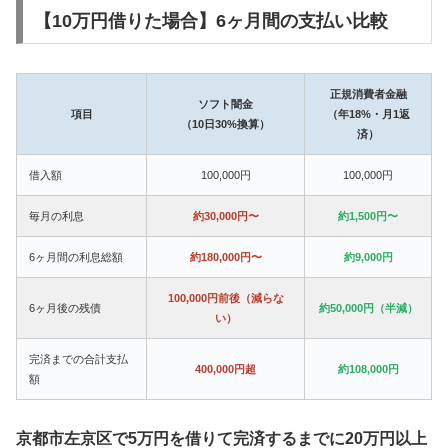
【10万円借りた場合】6ヶ月間の支払い比較
正規消費者金融
ソフト闇金
項目
（年18%・月1返
（10日30%換算）
済）
借入額
100,000円
100,000円
毎月の利息
約30,000円〜
約1,500円〜
6ヶ月間の利息総額
約180,000円〜
約9,000円
100,000円前後（減らな
6ヶ月後の残債
約50,000円（半減）
い）
完済までの合計支払
400,000円超
約108,000円
額
京都市左京区で5万円を借りて完済するまでに20万円以上