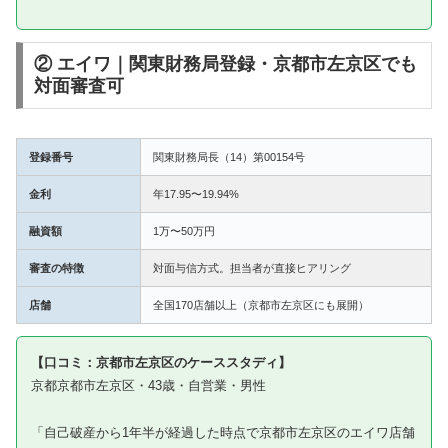
② エイワ｜関東財務局登録・京都市左京区でも
対面審査可
登録番号
関東財務局長（14）第00154号
金利
年17.95〜19.94%
融資額
1万〜50万円
審査の特徴
対面与信方式。担当者が直接ヒアリング
店舗
全国170店舗以上（京都市左京区にも展開）
【口コミ：京都市左京区のケーススタディ】
京都京都市左京区・43歳・自営業・男性
「自己破産から1年半が経過した時点で京都市左京区のエイワ店舗