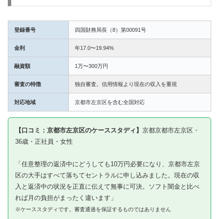
登録番号
四国財務局長（8）第00091号
金利
年17.0〜19.94%
融資額
1万〜300万円
審査の特徴
独自審査。信用情報より現在の収入を重視
対応地域
京都市左京区を含む全国対応
【口コミ：京都市左京区のケーススタディ】
京都京都市左京区・
36歳・正社員・女性
「任意整理の返済中にどうしても10万円必要になり、京都市左京
区の大手はすべて落ちてセントラルに申し込みました。現在の収
入と返済中の状況を正直に伝えて無事に可決。ソフト闇金と比べ
れば月の負担がまったく違います」
※ケーススタディです。審査通過を保証するものではありません