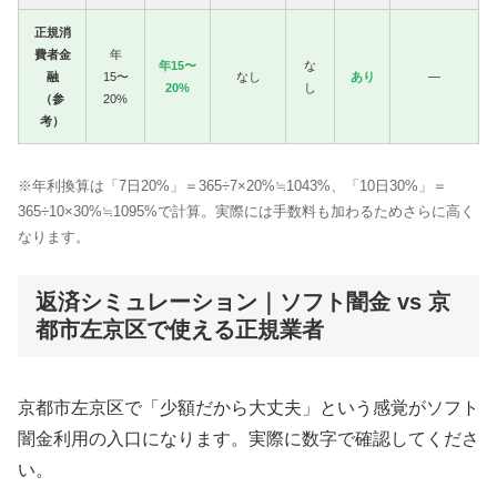
正規消
費者金
年
年15〜
な
融
15〜
なし
あり
—
20%
し
（参
20%
考）
※年利換算は「7日20%」＝365÷7×20%≒1043%、「10日30%」＝
365÷10×30%≒1095%で計算。実際には手数料も加わるためさらに高く
なります。
返済シミュレーション｜ソフト闇金 vs 京
都市左京区で使える正規業者
京都市左京区で「少額だから大丈夫」という感覚がソフト
闇金利用の入口になります。実際に数字で確認してくださ
い。