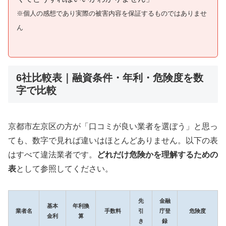
※個人の感想であり実際の被害内容を保証するものではありませ
ん
6社比較表｜融資条件・年利・危険度を数
字で比較
京都市左京区の方が「口コミが良い業者を選ぼう」と思っ
ても、数字で見れば違いはほとんどありません。以下の表
はすべて違法業者です。
どれだけ危険かを理解するための
表
として参照してください。
先
金融
基本
年利換
業者名
手数料
引
庁登
危険度
金利
算
き
録