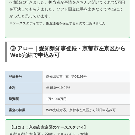
へ相談に行きました。担当者が事情をきちんと聞いてくれて5万円
を可決してもらえました。ソフト闇金に手を出さなくて本当によ
かったと思っています」
※ケーススタディです。審査通過を保証するものではありません
③ アロー｜愛知県知事登録・京都市左京区から
Web完結で申込み可
登録番号
愛知県知事（6）第04195号
金利
年15.0〜19.94%
融資額
1万〜200万円
審査の特徴
Web完結対応。京都市左京区から即日申込み可
【口コミ：京都市左京区のケーススタディ】
京都京都市左京区・29歳・アルバイト・女性