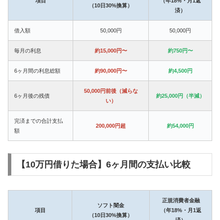
項目
（年18%・月1返
（10日30%換算）
済）
借入額
50,000円
50,000円
毎月の利息
約15,000円〜
約750円〜
6ヶ月間の利息総額
約90,000円〜
約4,500円
50,000円前後（減らな
6ヶ月後の残債
約25,000円（半減）
い）
完済までの合計支払
200,000円超
約54,000円
額
【10万円借りた場合】6ヶ月間の支払い比較
正規消費者金融
ソフト闇金
項目
（年18%・月1返
（10日30%換算）
済）