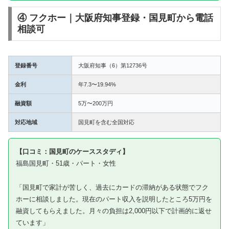
④ フクホー｜大阪府知事登録・国見町から電話
相談可
登録番号
大阪府知事（6）第12736号
金利
年7.3〜19.94%
融資額
5万〜200万円
対応地域
国見町を含む全国対応
【口コミ：国見町のケーススタディ】
福島国見町・51歳・パート・女性
「国見町で家計が苦しく、過去にカードの滞納がある状態でフク
ホーに相談しました。現在のパート収入を説明したところ5万円を
融資してもらえました。月々の負担は2,000円以下で計画的に返せ
ています」