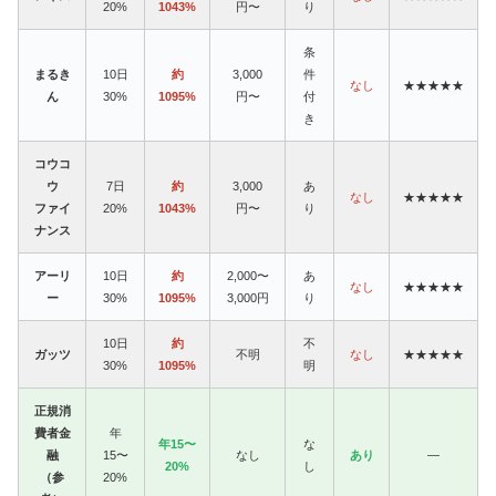
20%
1043%
円〜
り
条
まるき
10日
約
3,000
件
なし
★★★★★
ん
30%
1095%
円〜
付
き
コウコ
ウ
7日
約
3,000
あ
なし
★★★★★
ファイ
20%
1043%
円〜
り
ナンス
アーリ
10日
約
2,000〜
あ
なし
★★★★★
ー
30%
1095%
3,000円
り
10日
約
不
ガッツ
不明
なし
★★★★★
30%
1095%
明
正規消
費者金
年
年15〜
な
融
15〜
なし
あり
—
20%
し
（参
20%