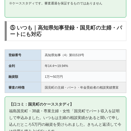
※ケーススタディです。審査通過を保証するものではありません
⑤ いつも｜高知県知事登録・国見町の主婦・パ
ートにも対応
登録番号
高知県知事（4）第01519号
金利
年14.4〜19.94%
融資額
1万〜50万円
審査の特徴
国見町の主婦・パート・年金受給者の相談実績豊富
【口コミ：国見町のケーススタディ】
福島国見町・38歳・専業主婦・女性「国見町でパート収入を証明
して申込みました。いつもは主婦の相談実績があると聞いて申し
込んだところ5万円の融資を受けられました。きちんと返済して今