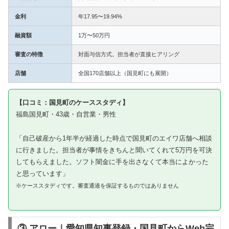
金利
年17.95〜19.94%
融資額
1万〜50万円
審査の特徴
対面与信方式。担当者が直接ヒアリング
店舗
全国170店舗以上（国見町にも展開）
【口コミ：国見町のケーススタディ】
福島国見町・43歳・自営業・男性
「自己破産から1年半が経過した時点で国見町のエイワ店舗へ相談
に行きました。担当者が事情をきちんと聞いてくれて5万円を可決
してもらえました。ソフト闇金に手を出さなくて本当によかった
と思っています」
※ケーススタディです。審査通過を保証するものではありません
③ アロー｜愛知県知事登録・国見町からWeb完