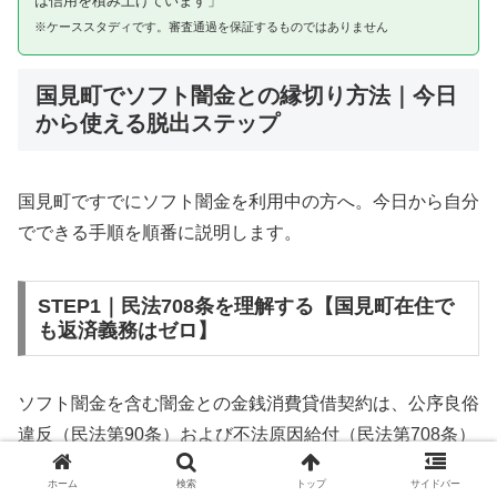
は信用を積み上げています」
※ケーススタディです。審査通過を保証するものではありません
国見町でソフト闇金との縁切り方法｜今日
から使える脱出ステップ
国見町ですでにソフト闇金を利用中の方へ。今日から自分
でできる手順を順番に説明します。
STEP1｜民法708条を理解する【国見町在住で
も返済義務はゼロ】
ソフト闇金を含む闇金との金銭消費貸借契約は、公序良俗
違反（民法第90条）および不法原因給付（民法第708条）
に該当するため、法的には無効です。国見町在住であって
ホーム
検索
トップ
サイドバー
も同様です。