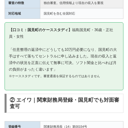
審査の特徴
独自審査。信用情報より現在の収入を重視
対応地域
国見町を含む全国対応
【口コミ：国見町のケーススタディ】
福島国見町・36歳・正社
員・女性
「任意整理の返済中にどうしても10万円必要になり、国見町の大
手はすべて落ちてセントラルに申し込みました。現在の収入と返
済中の状況を正直に伝えて無事に可決。ソフト闇金と比べれば月
の負担がまったく違います」
※ケーススタディです。審査通過を保証するものではありません
② エイワ｜関東財務局登録・国見町でも対面審
査可
登録番号
関東財務局長（14）第00154号