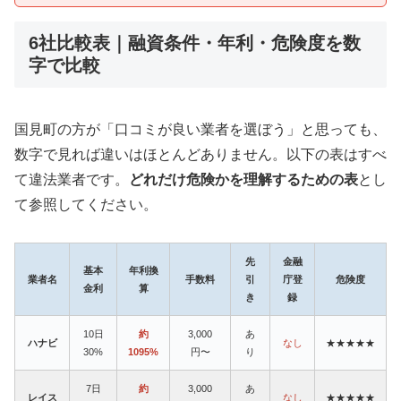
6社比較表｜融資条件・年利・危険度を数
字で比較
国見町の方が「口コミが良い業者を選ぼう」と思っても、
数字で見れば違いはほとんどありません。以下の表はすべ
て違法業者です。
どれだけ危険かを理解するための表
とし
て参照してください。
先
金融
基本
年利換
業者名
手数料
引
庁登
危険度
金利
算
き
録
10日
約
3,000
あ
ハナビ
なし
★★★★★
30%
1095%
円〜
り
7日
約
3,000
あ
レイス
なし
★★★★★