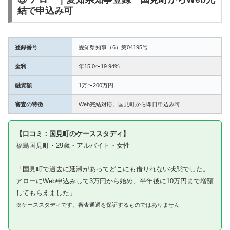
結で申込み可
登録番号
愛知県知事（6）第04195号
金利
年15.0〜19.94%
融資額
1万〜200万円
審査の特徴
Web完結対応。国見町から即日申込み可
【口コミ：国見町のケーススタディ】
福島国見町・29歳・アルバイト・女性
「国見町で過去に延滞があってどこにも借りれない状態でした。
アローにWeb申込みして3万円から始め、半年後に10万円まで増額
してもらえました」
※ケーススタディです。審査通過を保証するものではありません