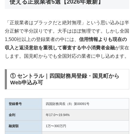
使える正規業者5選【2026年最新】
「正規業者はブラックだと絶対無理」という思い込みは半
分正解で半分誤りです。大手はほぼ無理です。しかし全国
1,500社以上の登録業者の中には、
信用情報よりも現在の
収入と返済意欲を重視して審査する中小消費者金融
が実在
します。国見町からでも全国対応の業者に申し込めます。
① セントラル｜四国財務局登録・国見町から
Web申込み可
登録番号
四国財務局長（8）第00091号
金利
年17.0〜19.94%
融資額
1万〜300万円