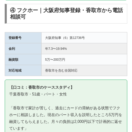
④ フクホー｜大阪府知事登録・香取市から電話
相談可
登録番号
大阪府知事（6）第12736号
金利
年7.3〜19.94%
融資額
5万〜200万円
対応地域
香取市を含む全国対応
【口コミ：香取市のケーススタディ】
千葉香取市・51歳・パート・女性
「香取市で家計が苦しく、過去にカードの滞納がある状態でフク
ホーに相談しました。現在のパート収入を説明したところ5万円を
融資してもらえました。月々の負担は2,000円以下で計画的に返せ
ています」