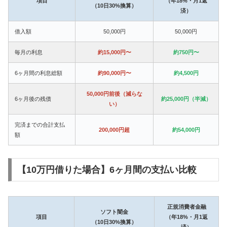
項目
（年18%・月1返
（10日30%換算）
済）
借入額
50,000円
50,000円
毎月の利息
約15,000円〜
約750円〜
6ヶ月間の利息総額
約90,000円〜
約4,500円
50,000円前後（減らな
6ヶ月後の残債
約25,000円（半減）
い）
完済までの合計支払
200,000円超
約54,000円
額
【10万円借りた場合】6ヶ月間の支払い比較
正規消費者金融
ソフト闇金
項目
（年18%・月1返
（10日30%換算）
済）