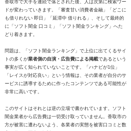
香取市で大手を連続で落とされた後、人は次第に検索ワー
ドが変わっていきます。「審査甘い消費者金融」「どこに
も借りれない 即日」「延滞中 借りれる」、そして最終的
に「ソフト闇金 口コミ」「ソフト闇金ランキング」へた
どり着きます。
問題は、「ソフト闇金ランキング」で上位に出てくるサイ
トの多くが
業者側の自演・広告費による掲載
であるという
事実が広く知られていないことです。「ハナビが1位」
「レイスが対応良い」という情報は、その業者が自分のサ
ービスに誘導するために作ったコンテンツである可能性が
非常に高いです。
このサイトはそれとは逆の立場で書かれています。ソフト
闇金業者から広告費は一切受け取っていません。香取市の
方が被害に遭わないよう、各業者の実態を被害口コミと数