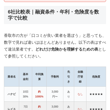
6社比較表｜融資条件・年利・危険度を数
字で比較
香取市の方が「口コミが良い業者を選ぼう」と思っても、
数字で見れば違いはほとんどありません。以下の表はすべ
て違法業者です。
どれだけ危険かを理解するための表
とし
て参照してください。
先
金融
基本
年利換
業者名
手数料
引
庁登
危険度
金利
算
き
録
10日
約
3,000
あ
ハナビ
なし
★★★★★
30%
1095%
円〜
り
7日
約
3,000
あ
レイス
なし
★★★★★