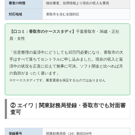
審査の特徴
独自審査。信用情報より現在の収入を重視
対応地域
香取市を含む全国対応
【口コミ：香取市のケーススタディ】
千葉香取市・36歳・正社
員・女性
「任意整理の返済中にどうしても10万円必要になり、香取市の大
手はすべて落ちてセントラルに申し込みました。現在の収入と返
済中の状況を正直に伝えて無事に可決。ソフト闇金と比べれば月
の負担がまったく違います」
※ケーススタディです。審査通過を保証するものではありません
② エイワ｜関東財務局登録・香取市でも対面審
査可
登録番号
関東財務局長（14）第00154号