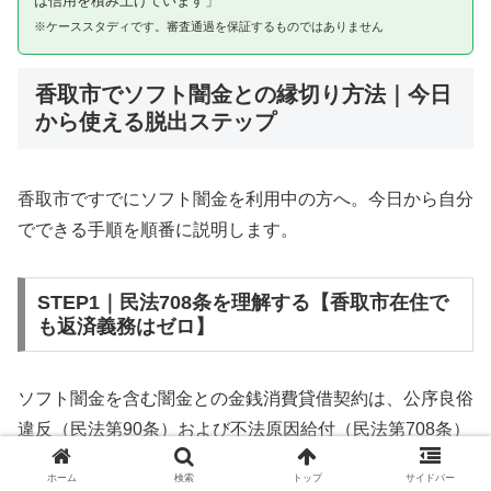
は信用を積み上げています」
※ケーススタディです。審査通過を保証するものではありません
香取市でソフト闇金との縁切り方法｜今日
から使える脱出ステップ
香取市ですでにソフト闇金を利用中の方へ。今日から自分
でできる手順を順番に説明します。
STEP1｜民法708条を理解する【香取市在住で
も返済義務はゼロ】
ソフト闇金を含む闇金との金銭消費貸借契約は、公序良俗
違反（民法第90条）および不法原因給付（民法第708条）
に該当するため、法的には無効です。香取市在住であって
ホーム
検索
トップ
サイドバー
も同様です。