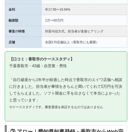
金利
年17.95〜19.94%
融資額
1万〜50万円
審査の特徴
対面与信方式。担当者が直接ヒアリング
店舗
全国170店舗以上（香取市にも展開）
【口コミ：香取市のケーススタディ】
千葉香取市・43歳・自営業・男性
「自己破産から1年半が経過した時点で香取市のエイワ店舗へ相談
に行きました。担当者が事情をきちんと聞いてくれて5万円を可決
してもらえました。ソフト闇金に手を出さなくて本当によかった
と思っています」
※ケーススタディです。審査通過を保証するものではありません
③ アロー｜愛知県知事登録・香取市からWeb完