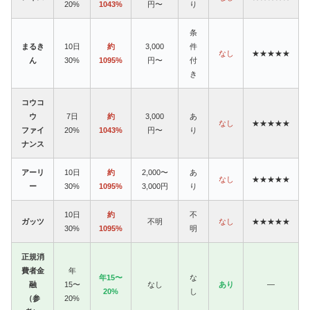
20%
1043%
円〜
り
条
まるき
10日
約
3,000
件
なし
★★★★★
ん
30%
1095%
円〜
付
き
コウコ
ウ
7日
約
3,000
あ
なし
★★★★★
ファイ
20%
1043%
円〜
り
ナンス
アーリ
10日
約
2,000〜
あ
なし
★★★★★
ー
30%
1095%
3,000円
り
10日
約
不
ガッツ
不明
なし
★★★★★
30%
1095%
明
正規消
費者金
年
年15〜
な
融
15〜
なし
あり
—
20%
し
（参
20%