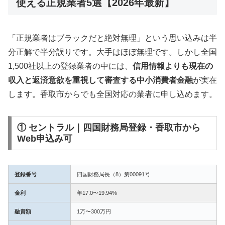
使える正規業者5選【2026年最新】
「正規業者はブラックだと絶対無理」という思い込みは半
分正解で半分誤りです。大手はほぼ無理です。しかし全国
1,500社以上の登録業者の中には、
信用情報よりも現在の
収入と返済意欲を重視して審査する中小消費者金融
が実在
します。香取市からでも全国対応の業者に申し込めます。
① セントラル｜四国財務局登録・香取市から
Web申込み可
登録番号
四国財務局長（8）第00091号
金利
年17.0〜19.94%
融資額
1万〜300万円