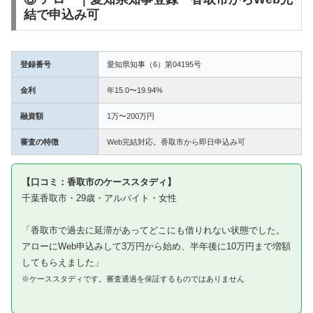
結で申込み可
登録番号
愛知県知事（6）第04195号
金利
年15.0〜19.94%
融資額
1万〜200万円
審査の特徴
Web完結対応。香取市から即日申込み可
【口コミ：香取市のケーススタディ】
千葉香取市・29歳・アルバイト・女性
「香取市で過去に延滞があってどこにも借りれない状態でした。
アローにWeb申込みして3万円から始め、半年後に10万円まで増額
してもらえました」
※ケーススタディです。審査通過を保証するものではありません