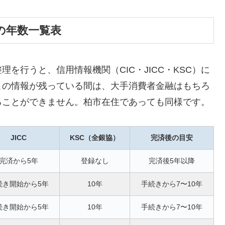
の年数一覧表
を行うと、信用情報機関（CIC・JICC・KSC）に
この情報が残っている間は、大手消費者金融はもちろ
ることができません。柏市在住であっても同様です。
JICC
KSC（全銀協）
完済後の目安
完済から5年
登録なし
完済後5年以降
続き開始から5年
10年
手続きから7〜10年
続き開始から5年
10年
手続きから7〜10年