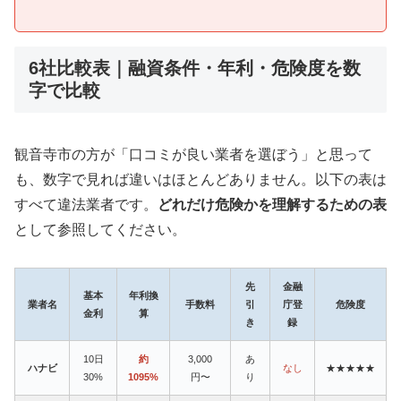
6社比較表｜融資条件・年利・危険度を数
字で比較
観音寺市の方が「口コミが良い業者を選ぼう」と思って
も、数字で見れば違いはほとんどありません。以下の表は
すべて違法業者です。
どれだけ危険かを理解するための表
として参照してください。
先
金融
基本
年利換
業者名
手数料
引
庁登
危険度
金利
算
き
録
10日
約
3,000
あ
ハナビ
なし
★★★★★
30%
1095%
円〜
り