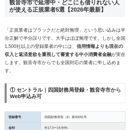
観音寺市で延滞中・どこにも借りれない人
が使える正規業者5選【2026年最新】
「正規業者はブラックだと絶対無理」という思い込みは半
分正解で半分誤りです。大手はほぼ無理です。しかし全国
1,500社以上の登録業者の中には、
信用情報よりも現在の
収入と返済意欲を重視して審査する中小消費者金融
が実在
します。観音寺市からでも全国対応の業者に申し込めま
す。
① セントラル｜四国財務局登録・観音寺市から
Web申込み可
登録番号
四国財務局長（8）第00091号
金利
年17.0〜19.94%