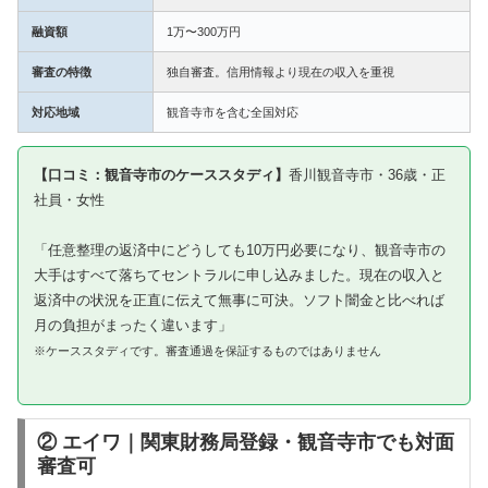
融資額
1万〜300万円
審査の特徴
独自審査。信用情報より現在の収入を重視
対応地域
観音寺市を含む全国対応
【口コミ：観音寺市のケーススタディ】
香川観音寺市・36歳・正
社員・女性
「任意整理の返済中にどうしても10万円必要になり、観音寺市の
大手はすべて落ちてセントラルに申し込みました。現在の収入と
返済中の状況を正直に伝えて無事に可決。ソフト闇金と比べれば
月の負担がまったく違います」
※ケーススタディです。審査通過を保証するものではありません
② エイワ｜関東財務局登録・観音寺市でも対面
審査可