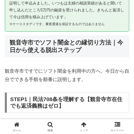
証明して申込みました。いつもは主婦の相談実績があると聞いて
申し込んだところ5万円の融資を受けられました。きちんと返済し
て今は信用を積み上げています」
※ケーススタディです。審査通過を保証するものではありません
観音寺市でソフト闇金との縁切り方法｜今
日から使える脱出ステップ
観音寺市ですでにソフト闇金を利用中の方へ。今日から自
分でできる手順を順番に説明します。
STEP1｜民法708条を理解する【観音寺市在住
でも返済義務はゼロ】
ソフト闇金を含む闇金との金銭消費貸借契約は、公序良俗
ホーム
検索
トップ
サイドバー
違反（民法第90条）および不法原因給付（民法第708条）