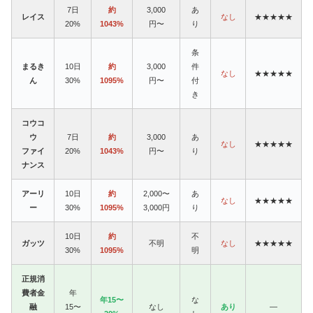
7日
約
3,000
あ
レイス
なし
★★★★★
20%
1043%
円〜
り
条
まるき
10日
約
3,000
件
なし
★★★★★
ん
30%
1095%
円〜
付
き
コウコ
ウ
7日
約
3,000
あ
なし
★★★★★
ファイ
20%
1043%
円〜
り
ナンス
アーリ
10日
約
2,000〜
あ
なし
★★★★★
ー
30%
1095%
3,000円
り
10日
約
不
ガッツ
不明
なし
★★★★★
30%
1095%
明
正規消
費者金
年
年15〜
な
融
15〜
なし
あり
—