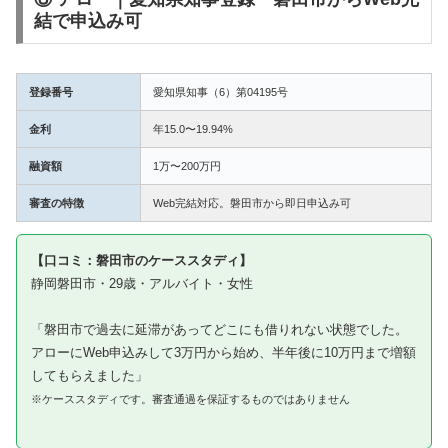
結で申込み可
登録番号
愛知県知事（6）第04195号
金利
年15.0〜19.94%
融資額
1万〜200万円
審査の特徴
Web完結対応。磐田市から即日申込み可
【口コミ：磐田市のケーススタディ】
静岡磐田市・29歳・アルバイト・女性
「磐田市で過去に延滞があってどこにも借りれない状態でした。
アローにWeb申込みして3万円から始め、半年後に10万円まで増額
してもらえました」
※ケーススタディです。審査通過を保証するものではありません