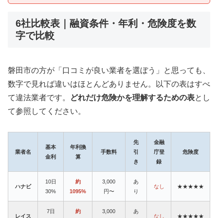
6社比較表｜融資条件・年利・危険度を数
字で比較
磐田市の方が「口コミが良い業者を選ぼう」と思っても、
数字で見れば違いはほとんどありません。以下の表はすべ
て違法業者です。
どれだけ危険かを理解するための表
とし
て参照してください。
先
金融
基本
年利換
業者名
手数料
引
庁登
危険度
金利
算
き
録
10日
約
3,000
あ
ハナビ
なし
★★★★★
30%
1095%
円〜
り
7日
約
3,000
あ
レイス
なし
★★★★★