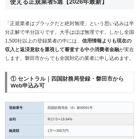
使える正規業者5選【2026年最新】
「正規業者はブラックだと絶対無理」という思い込みは半
分正解で半分誤りです。大手はほぼ無理です。しかし全国
1,500社以上の登録業者の中には、
信用情報よりも現在の
収入と返済意欲を重視して審査する中小消費者金融
が実在
します。磐田市からでも全国対応の業者に申し込めます。
① セントラル｜四国財務局登録・磐田市から
Web申込み可
登録番号
四国財務局長（8）第00091号
金利
年17.0〜19.94%
融資額
1万〜300万円