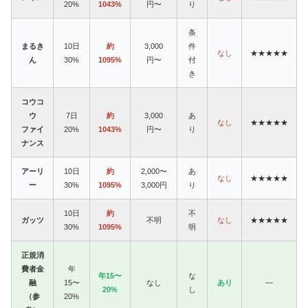
20%
1043%
円〜
り
条
まるき
10日
約
3,000
件
なし
★★★★★
ん
30%
1095%
円〜
付
き
コウコ
ウ
7日
約
3,000
あ
なし
★★★★★
ファイ
20%
1043%
円〜
り
ナンス
アーリ
10日
約
2,000〜
あ
なし
★★★★★
ー
30%
1095%
3,000円
り
10日
約
不
ガッツ
不明
なし
★★★★★
30%
1095%
明
正規消
費者金
年
年15〜
な
融
15〜
なし
あり
—
20%
し
（参
20%