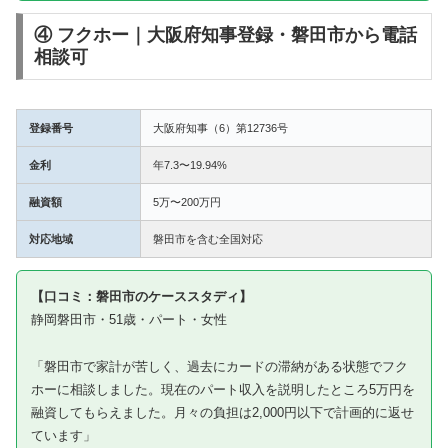
④ フクホー｜大阪府知事登録・磐田市から電話
相談可
登録番号
大阪府知事（6）第12736号
金利
年7.3〜19.94%
融資額
5万〜200万円
対応地域
磐田市を含む全国対応
【口コミ：磐田市のケーススタディ】
静岡磐田市・51歳・パート・女性
「磐田市で家計が苦しく、過去にカードの滞納がある状態でフク
ホーに相談しました。現在のパート収入を説明したところ5万円を
融資してもらえました。月々の負担は2,000円以下で計画的に返せ
ています」