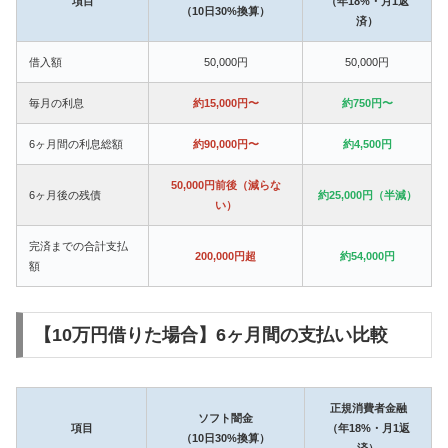
項目
（年18%・月1返
（10日30%換算）
済）
借入額
50,000円
50,000円
毎月の利息
約15,000円〜
約750円〜
6ヶ月間の利息総額
約90,000円〜
約4,500円
50,000円前後（減らな
6ヶ月後の残債
約25,000円（半減）
い）
完済までの合計支払
200,000円超
約54,000円
額
【10万円借りた場合】6ヶ月間の支払い比較
正規消費者金融
ソフト闇金
項目
（年18%・月1返
（10日30%換算）
済）