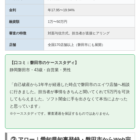
金利
年17.95〜19.94%
融資額
1万〜50万円
審査の特徴
対面与信方式。担当者が直接ヒアリング
店舗
全国170店舗以上（磐田市にも展開）
【口コミ：磐田市のケーススタディ】
静岡磐田市・43歳・自営業・男性
「自己破産から1年半が経過した時点で磐田市のエイワ店舗へ相談
に行きました。担当者が事情をきちんと聞いてくれて5万円を可決
してもらえました。ソフト闇金に手を出さなくて本当によかった
と思っています」
※ケーススタディです。審査通過を保証するものではありません
③ アロー｜愛知県知事登録・磐田市からWeb完