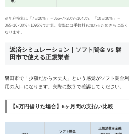
考）
※年利換算は「7日20%」＝365÷7×20%≒1043%、「10日30%」＝
365÷10×30%≒1095%で計算。実際には手数料も加わるためさらに高く
なります。
返済シミュレーション｜ソフト闇金 vs 磐
田市で使える正規業者
磐田市で「少額だから大丈夫」という感覚がソフト闇金利
用の入口になります。実際に数字で確認してください。
【5万円借りた場合】6ヶ月間の支払い比較
正規消費者金融
ソフト闇金