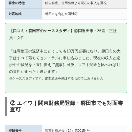
審査の特徴
独自審査。信用情報より現在の収入を重視
対応地域
磐田市を含む全国対応
【口コミ：磐田市のケーススタディ】
静岡磐田市・36歳・正社
員・女性
「任意整理の返済中にどうしても10万円必要になり、磐田市の大
手はすべて落ちてセントラルに申し込みました。現在の収入と返
済中の状況を正直に伝えて無事に可決。ソフト闇金と比べれば月
の負担がまったく違います」
※ケーススタディです。審査通過を保証するものではありません
② エイワ｜関東財務局登録・磐田市でも対面審
査可
登録番号
関東財務局長（14）第00154号