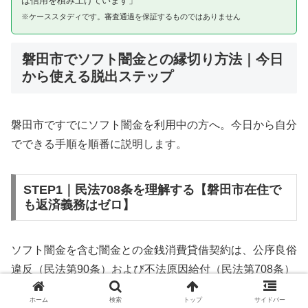
は信用を積み上げています」
※ケーススタディです。審査通過を保証するものではありません
磐田市でソフト闇金との縁切り方法｜今日
から使える脱出ステップ
磐田市ですでにソフト闇金を利用中の方へ。今日から自分
でできる手順を順番に説明します。
STEP1｜民法708条を理解する【磐田市在住で
も返済義務はゼロ】
ソフト闇金を含む闇金との金銭消費貸借契約は、公序良俗
違反（民法第90条）および不法原因給付（民法第708条）
に該当するため、法的には無効です。磐田市在住であって
ホーム
検索
トップ
サイドバー
も同様です。