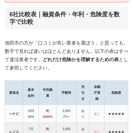
6社比較表｜融資条件・年利・危険度を数
字で比較
池田市の方が「口コミが良い業者を選ぼう」と思っても、
数字で見れば違いはほとんどありません。以下の表はすべ
て違法業者です。
どれだけ危険かを理解するための表
とし
て参照してください。
先
金融
基本
年利換
業者名
手数料
引
庁登
危険度
金利
算
き
録
10日
約
3,000
あ
ハナビ
なし
★★★★★
30%
1095%
円〜
り
7日
約
3,000
あ
レイス
なし
★★★★★