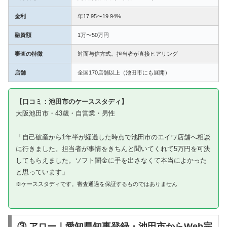
金利
年17.95〜19.94%
融資額
1万〜50万円
審査の特徴
対面与信方式。担当者が直接ヒアリング
店舗
全国170店舗以上（池田市にも展開）
【口コミ：池田市のケーススタディ】
大阪池田市・43歳・自営業・男性
「自己破産から1年半が経過した時点で池田市のエイワ店舗へ相談
に行きました。担当者が事情をきちんと聞いてくれて5万円を可決
してもらえました。ソフト闇金に手を出さなくて本当によかった
と思っています」
※ケーススタディです。審査通過を保証するものではありません
③ アロー｜愛知県知事登録・池田市からWeb完