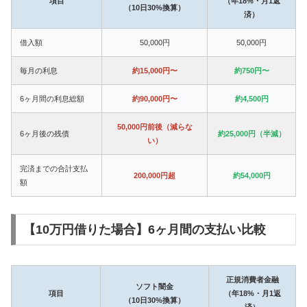
項目
（年18%・月1返
（10日30%換算）
済）
借入額
50,000円
50,000円
毎月の利息
約15,000円〜
約750円〜
6ヶ月間の利息総額
約90,000円〜
約4,500円
50,000円前後（減らな
6ヶ月後の残債
約25,000円（半減）
い）
完済までの合計支払
200,000円超
約54,000円
額
【10万円借りた場合】6ヶ月間の支払い比較
正規消費者金融
ソフト闇金
項目
（年18%・月1返
（10日30%換算）
済）