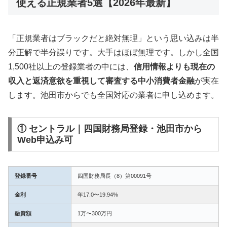
使える正規業者5選【2026年最新】
「正規業者はブラックだと絶対無理」という思い込みは半
分正解で半分誤りです。大手はほぼ無理です。しかし全国
1,500社以上の登録業者の中には、
信用情報よりも現在の
収入と返済意欲を重視して審査する中小消費者金融
が実在
します。池田市からでも全国対応の業者に申し込めます。
① セントラル｜四国財務局登録・池田市から
Web申込み可
登録番号
四国財務局長（8）第00091号
金利
年17.0〜19.94%
融資額
1万〜300万円