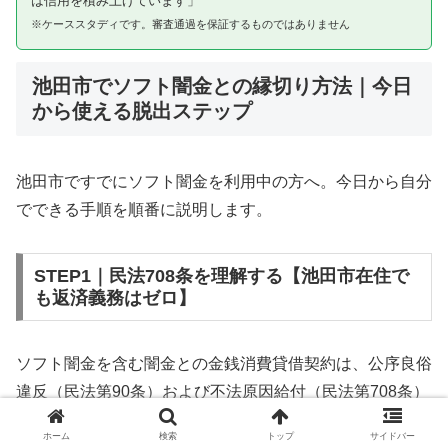
は信用を積み上げています」
※ケーススタディです。審査通過を保証するものではありません
池田市でソフト闇金との縁切り方法｜今日
から使える脱出ステップ
池田市ですでにソフト闇金を利用中の方へ。今日から自分
でできる手順を順番に説明します。
STEP1｜民法708条を理解する【池田市在住で
も返済義務はゼロ】
ソフト闇金を含む闇金との金銭消費貸借契約は、公序良俗
違反（民法第90条）および不法原因給付（民法第708条）
に該当するため、法的には無効です。池田市在住であって
ホーム
検索
トップ
サイドバー
も同様です。