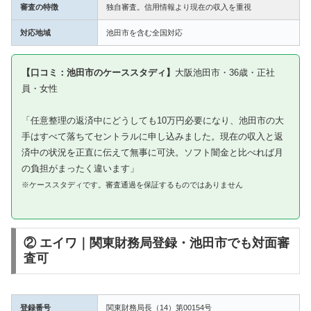
審査の特徴
独自審査。信用情報より現在の収入を重視
対応地域
池田市を含む全国対応
【口コミ：池田市のケーススタディ】
大阪池田市・36歳・正社
員・女性
「任意整理の返済中にどうしても10万円必要になり、池田市の大
手はすべて落ちてセントラルに申し込みました。現在の収入と返
済中の状況を正直に伝えて無事に可決。ソフト闇金と比べれば月
の負担がまったく違います」
※ケーススタディです。審査通過を保証するものではありません
② エイワ｜関東財務局登録・池田市でも対面審
査可
登録番号
関東財務局長（14）第00154号