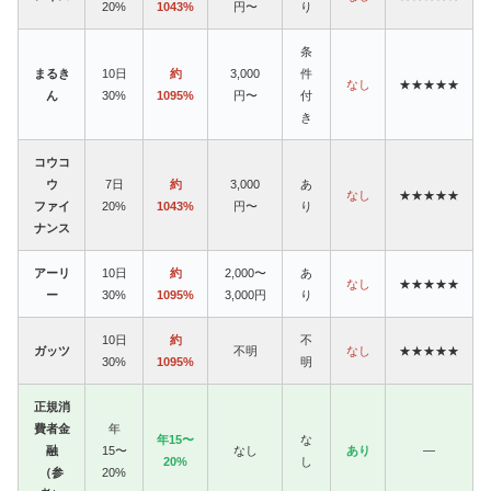
20%
1043%
円〜
り
条
まるき
10日
約
3,000
件
なし
★★★★★
ん
30%
1095%
円〜
付
き
コウコ
ウ
7日
約
3,000
あ
なし
★★★★★
ファイ
20%
1043%
円〜
り
ナンス
アーリ
10日
約
2,000〜
あ
なし
★★★★★
ー
30%
1095%
3,000円
り
10日
約
不
ガッツ
不明
なし
★★★★★
30%
1095%
明
正規消
費者金
年
年15〜
な
融
15〜
なし
あり
—
20%
し
（参
20%