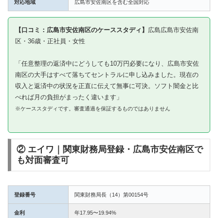
対応地域
広島市安佐南区を含む全国対応
【口コミ：広島市安佐南区のケーススタディ】
広島広島市安佐南
区・36歳・正社員・女性
「任意整理の返済中にどうしても10万円必要になり、広島市安佐
南区の大手はすべて落ちてセントラルに申し込みました。現在の
収入と返済中の状況を正直に伝えて無事に可決。ソフト闇金と比
べれば月の負担がまったく違います」
※ケーススタディです。審査通過を保証するものではありません
② エイワ｜関東財務局登録・広島市安佐南区で
も対面審査可
登録番号
関東財務局長（14）第00154号
金利
年17.95〜19.94%