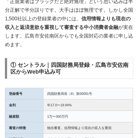
「正規業者はブラックだと絶対無理」という思い込みは半
分正解で半分誤りです。大手はほぼ無理です。しかし全国
1,500社以上の登録業者の中には、
信用情報よりも現在の
収入と返済意欲を重視して審査する中小消費者金融
が実在
します。広島市安佐南区からでも全国対応の業者に申し込
めます。
① セントラル｜四国財務局登録・広島市安佐南
区からWeb申込み可
登録番号
四国財務局長（8）第00091号
金利
年17.0〜19.94%
融資額
1万〜300万円
審査の特徴
独自審査。信用情報より現在の収入を重視