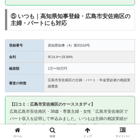
⑤ いつも｜高知県知事登録・広島市安佐南区の
主婦・パートにも対応
登録番号
高知県知事（4）第01519号
金利
年14.4〜19.94%
融資額
1万〜50万円
広島市安佐南区の主婦・パート・年金受給者の相談実
審査の特徴
績豊富
【口コミ：広島市安佐南区のケーススタディ】
広島広島市安佐南区・38歳・専業主婦・女性「広島市安佐南区で
パート収入を証明して申込みました。いつもは主婦の相談実績が
あると聞いて申し込んだところ5万円の融資を受けられました。き
ちんと返済して今は信用を積み上げています」
ホーム
検索
トップ
サイドバー