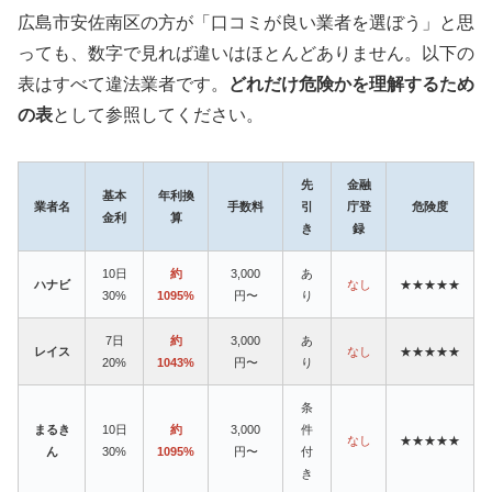
広島市安佐南区の方が「口コミが良い業者を選ぼう」と思
っても、数字で見れば違いはほとんどありません。以下の
表はすべて違法業者です。
どれだけ危険かを理解するため
の表
として参照してください。
先
金融
基本
年利換
業者名
手数料
引
庁登
危険度
金利
算
き
録
10日
約
3,000
あ
ハナビ
なし
★★★★★
30%
1095%
円〜
り
7日
約
3,000
あ
レイス
なし
★★★★★
20%
1043%
円〜
り
条
まるき
10日
約
3,000
件
なし
★★★★★
ん
30%
1095%
円〜
付
き