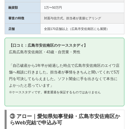
融資額
1万〜50万円
審査の特徴
対面与信方式。担当者が直接ヒアリング
店舗
全国170店舗以上（広島市安佐南区にも展開）
【口コミ：広島市安佐南区のケーススタディ】
広島広島市安佐南区・43歳・自営業・男性
「自己破産から1年半が経過した時点で広島市安佐南区のエイワ店
舗へ相談に行きました。担当者が事情をきちんと聞いてくれて5万
円を可決してもらえました。ソフト闇金に手を出さなくて本当に
よかったと思っています」
※ケーススタディです。審査通過を保証するものではありません
③ アロー｜愛知県知事登録・広島市安佐南区か
らWeb完結で申込み可