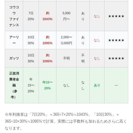
コウコ
ウ
7日
約
3,000
あ
なし
★★★★★
ファイ
20%
1043%
円〜
り
ナンス
アーリ
10日
約
2,000〜
あ
なし
★★★★★
ー
30%
1095%
3,000円
り
10日
約
不
ガッツ
不明
なし
★★★★★
30%
1095%
明
正規消
費者金
年
年15〜
な
融
15〜
なし
あり
—
20%
し
（参
20%
考）
※年利換算は「7日20%」＝365÷7×20%≒1043%、「10日30%」＝
365÷10×30%≒1095%で計算。実際には手数料も加わるためさらに高く
なります。