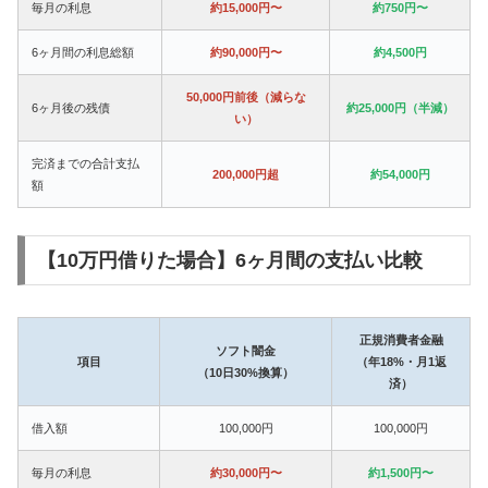
毎月の利息
約15,000円〜
約750円〜
6ヶ月間の利息総額
約90,000円〜
約4,500円
50,000円前後（減らな
6ヶ月後の残債
約25,000円（半減）
い）
完済までの合計支払
200,000円超
約54,000円
額
【10万円借りた場合】6ヶ月間の支払い比較
正規消費者金融
ソフト闇金
項目
（年18%・月1返
（10日30%換算）
済）
借入額
100,000円
100,000円
毎月の利息
約30,000円〜
約1,500円〜