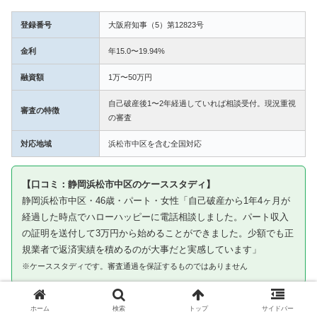
登録番号
大阪府知事（5）第12823号
金利
年15.0〜19.94%
融資額
1万〜50万円
自己破産後1〜2年経過していれば相談受付。現況重視
審査の特徴
の審査
対応地域
浜松市中区を含む全国対応
【口コミ：静岡浜松市中区のケーススタディ】
静岡浜松市中区・46歳・パート・女性「自己破産から1年4ヶ月が
経過した時点でハローハッピーに電話相談しました。パート収入
の証明を送付して3万円から始めることができました。少額でも正
規業者で返済実績を積めるのが大事だと実感しています」
※ケーススタディです。審査通過を保証するものではありません
③ キャネット｜浜松市中区から申込み可・北海
ホーム
検索
トップ
サイドバー