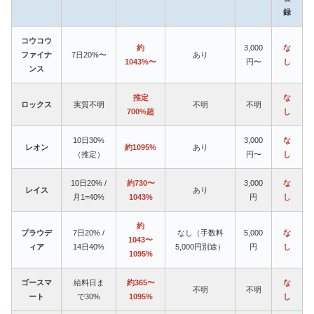
録
コウコウ
約
3,000
な
ファイナ
7日20%〜
あり
1043%〜
円〜
し
ンス
推定
な
ロックス
実質不明
不明
不明
700%超
し
10日30%
3,000
な
レオン
約1095%
あり
（推定）
円〜
し
10日20% /
約730〜
3,000
な
レイス
あり
月1=40%
1043%
円
し
約
プラウデ
7日20% /
なし（手数料
5,000
な
1043〜
ィア
14日40%
5,000円別途）
円
し
1095%
ゴースマ
給料日ま
約365〜
な
不明
不明
ート
で30%
1095%
し