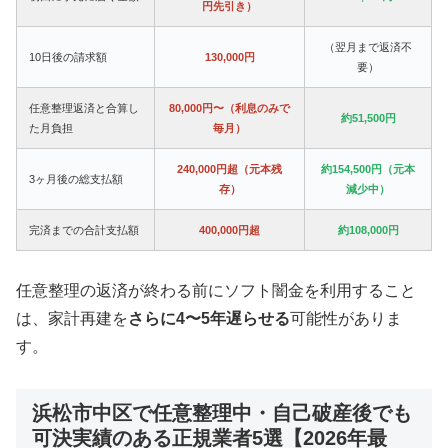
円先引き）
（翌月まで返済不
10日後の請求額
130,000円
要）
任意整理返済と合算し
80,000円〜（利息のみで
約51,500円
た月負担
毎月）
240,000円超（元本残
約154,500円（元本
3ヶ月後の総支払額
存）
減少中）
完済までの合計支払額
400,000円超
約108,000円
任意整理の返済が終わる前にソフト闇金を利用すること
は、家計再建を
さらに4〜5年遅らせる
可能性がありま
す。
浜松市中区で任意整理中・自己破産後でも
可決実績のある正規業者5選【2026年最