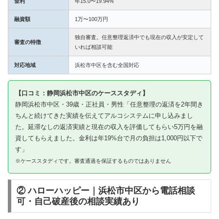
金利
年15.0〜19.94%
融資額
1万〜100万円
独自審査。任意整理返済中でも現在の収入が安定して
審査の特徴
いれば相談可能
対応地域
浜松市中区を含む全国対応
【口コミ：静岡浜松市中区のケーススタディ】
静岡浜松市中区・39歳・正社員・男性「任意整理の返済を2年間き
ちんと続けてきた実績を伝えてアルコシステムに申し込みまし
た。延滞なしの返済実績と現在の収入を評価してもらい5万円を融
資してもらえました。金利は年19%台で月の負担は1,000円以下で
す」
※ケーススタディです。審査通過を保証するものではありません
② ハローハッピー｜浜松市中区から電話相談
可・自己破産後の相談実績あり