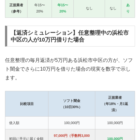
正規業者
年15〜
年15〜
あ
なし
なし
（参考）
20%
20%
り
【返済シミュレーション】任意整理中の浜松市
中区の人が10万円借りた場合
任意整理の毎月返済が5万円ある浜松市中区の方が、ソフ
ト闇金でさらに10万円を借りた場合の現実を数字で示し
ます。
正規業者
ソフト闇金
比較項目
（年18%・月1返
（10日30%）
済）
借入額
100,000円
100,000円
97,000円（手数料3,000
初回に手元に届く金額
100,000円