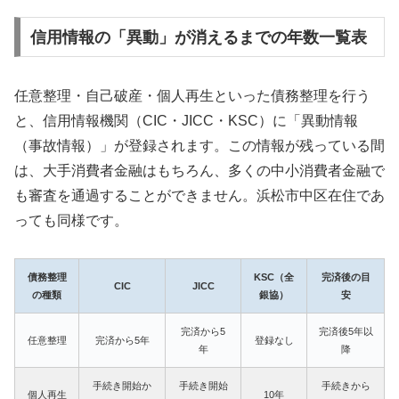
信用情報の「異動」が消えるまでの年数一覧表
任意整理・自己破産・個人再生といった債務整理を行う
と、信用情報機関（CIC・JICC・KSC）に「異動情報
（事故情報）」が登録されます。この情報が残っている間
は、大手消費者金融はもちろん、多くの中小消費者金融で
も審査を通過することができません。浜松市中区在住であ
っても同様です。
債務整理
KSC（全
完済後の目
CIC
JICC
の種類
銀協）
安
完済から5
完済後5年以
任意整理
完済から5年
登録なし
年
降
手続き開始か
手続き開始
手続きから
個人再生
10年