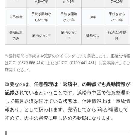
ら5〜7年
から5年
7〜10年
手続き開始か
手続き開始
手続きから
自己破産
10年
ら5〜7年
から5年
7〜10年
長期延滞
解消から5
解消後5年以
解消から5年
登録なし
のみ
年
降
※登録期間は手続きや完済のタイミングにより前後します。正確な情報
はCIC（0570-666-414）またはJICC（0120-441-481）に開示請求してご
確認ください。
重要なのは、
任意整理は「返済中」の時点でも異動情報が
記録されている
ということです。浜松市中区で任意整理を
して毎月返済を続けている状態は、信用情報上は「事故情
報あり」として扱われます。完済してから5年が経過して
初めて、大手の審査に申し込める状態になります。