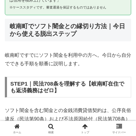
は信用を積み上げています」
※ケーススタディです。審査通過を保証するものではありません
岐南町でソフト闇金との縁切り方法｜今日
から使える脱出ステップ
岐南町ですでにソフト闇金を利用中の方へ。今日から自分
でできる手順を順番に説明します。
STEP1｜民法708条を理解する【岐南町在住で
も返済義務はゼロ】
ソフト闇金を含む闇金との金銭消費貸借契約は、公序良俗
違反（民法第90条）および不法原因給付（民法第708条）
に該当するため、法的には無効です。岐南町在住であって
ホーム
検索
トップ
サイドバー
も同様です。