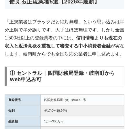
使える正規業者5選【2026年最新】
「正規業者はブラックだと絶対無理」という思い込みは半
分正解で半分誤りです。大手はほぼ無理です。しかし全国
1,500社以上の登録業者の中には、
信用情報よりも現在の
収入と返済意欲を重視して審査する中小消費者金融
が実在
します。岐南町からでも全国対応の業者に申し込めます。
① セントラル｜四国財務局登録・岐南町から
Web申込み可
登録番号
四国財務局長（8）第00091号
金利
年17.0〜19.94%
融資額
1万〜300万円