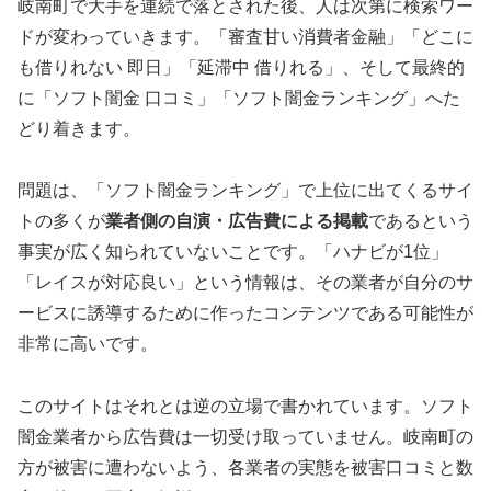
岐南町で大手を連続で落とされた後、人は次第に検索ワー
ドが変わっていきます。「審査甘い消費者金融」「どこに
も借りれない 即日」「延滞中 借りれる」、そして最終的
に「ソフト闇金 口コミ」「ソフト闇金ランキング」へた
どり着きます。
問題は、「ソフト闇金ランキング」で上位に出てくるサイ
トの多くが
業者側の自演・広告費による掲載
であるという
事実が広く知られていないことです。「ハナビが1位」
「レイスが対応良い」という情報は、その業者が自分のサ
ービスに誘導するために作ったコンテンツである可能性が
非常に高いです。
このサイトはそれとは逆の立場で書かれています。ソフト
闇金業者から広告費は一切受け取っていません。岐南町の
方が被害に遭わないよう、各業者の実態を被害口コミと数