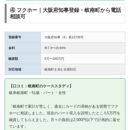
④ フクホー｜大阪府知事登録・岐南町から電話
相談可
登録番号
大阪府知事（6）第12736号
金利
年7.3〜19.94%
融資額
5万〜200万円
対応地域
岐南町を含む全国対応
【口コミ：岐南町のケーススタディ】
岐阜岐南町・51歳・パート・女性
「岐南町で家計が苦しく、過去にカードの滞納がある状態でフク
ホーに相談しました。現在のパート収入を説明したところ5万円を
融資してもらえました。月々の負担は2,000円以下で計画的に返せ
ています」