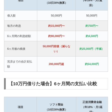
項目
（年18%・月1返
（10日30%換算）
済）
借入額
50,000円
50,000円
毎月の利息
約15,000円〜
約750円〜
6ヶ月間の利息総額
約90,000円〜
約4,500円
50,000円前後（減らな
6ヶ月後の残債
約25,000円（半減）
い）
完済までの合計支払
200,000円超
約54,000円
額
【10万円借りた場合】6ヶ月間の支払い比較
正規消費者金融
ソフト闇金
項目
（年18%・月1返
（10日30%換算）
済）