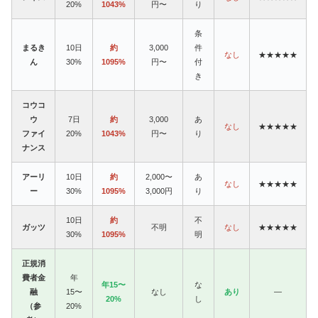
20%
1043%
円〜
り
条
まるき
10日
約
3,000
件
なし
★★★★★
ん
30%
1095%
円〜
付
き
コウコ
ウ
7日
約
3,000
あ
なし
★★★★★
ファイ
20%
1043%
円〜
り
ナンス
アーリ
10日
約
2,000〜
あ
なし
★★★★★
ー
30%
1095%
3,000円
り
10日
約
不
ガッツ
不明
なし
★★★★★
30%
1095%
明
正規消
費者金
年
年15〜
な
融
15〜
なし
あり
—
20%
し
（参
20%