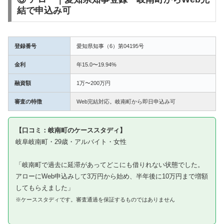
結で申込み可
登録番号
愛知県知事（6）第04195号
金利
年15.0〜19.94%
融資額
1万〜200万円
審査の特徴
Web完結対応。岐南町から即日申込み可
【口コミ：岐南町のケーススタディ】
岐阜岐南町・29歳・アルバイト・女性
「岐南町で過去に延滞があってどこにも借りれない状態でした。
アローにWeb申込みして3万円から始め、半年後に10万円まで増額
してもらえました」
※ケーススタディです。審査通過を保証するものではありません