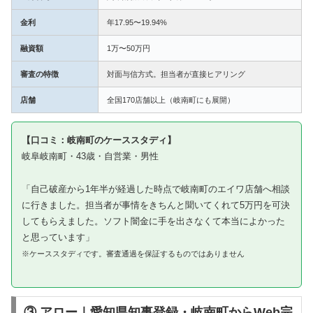
金利
年17.95〜19.94%
融資額
1万〜50万円
審査の特徴
対面与信方式。担当者が直接ヒアリング
店舗
全国170店舗以上（岐南町にも展開）
【口コミ：岐南町のケーススタディ】
岐阜岐南町・43歳・自営業・男性
「自己破産から1年半が経過した時点で岐南町のエイワ店舗へ相談
に行きました。担当者が事情をきちんと聞いてくれて5万円を可決
してもらえました。ソフト闇金に手を出さなくて本当によかった
と思っています」
※ケーススタディです。審査通過を保証するものではありません
③ アロー｜愛知県知事登録・岐南町からWeb完