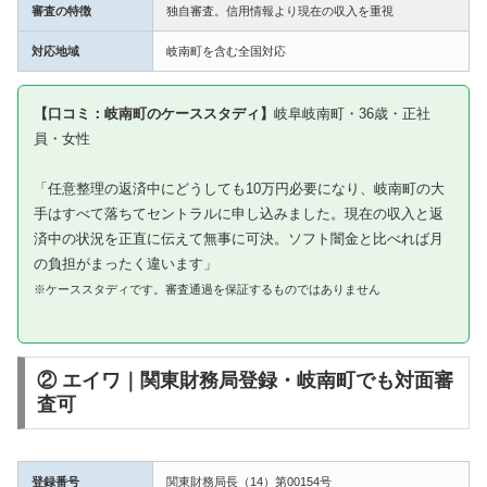
審査の特徴
独自審査。信用情報より現在の収入を重視
対応地域
岐南町を含む全国対応
【口コミ：岐南町のケーススタディ】
岐阜岐南町・36歳・正社
員・女性
「任意整理の返済中にどうしても10万円必要になり、岐南町の大
手はすべて落ちてセントラルに申し込みました。現在の収入と返
済中の状況を正直に伝えて無事に可決。ソフト闇金と比べれば月
の負担がまったく違います」
※ケーススタディです。審査通過を保証するものではありません
② エイワ｜関東財務局登録・岐南町でも対面審
査可
登録番号
関東財務局長（14）第00154号