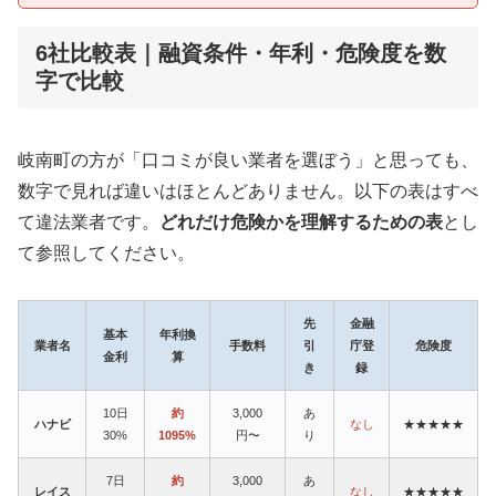
6社比較表｜融資条件・年利・危険度を数
字で比較
岐南町の方が「口コミが良い業者を選ぼう」と思っても、
数字で見れば違いはほとんどありません。以下の表はすべ
て違法業者です。
どれだけ危険かを理解するための表
とし
て参照してください。
先
金融
基本
年利換
業者名
手数料
引
庁登
危険度
金利
算
き
録
10日
約
3,000
あ
ハナビ
なし
★★★★★
30%
1095%
円〜
り
7日
約
3,000
あ
レイス
なし
★★★★★