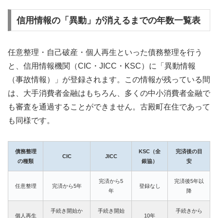
信用情報の「異動」が消えるまでの年数一覧表
任意整理・自己破産・個人再生といった債務整理を行う
と、信用情報機関（CIC・JICC・KSC）に「異動情報
（事故情報）」が登録されます。この情報が残っている間
は、大手消費者金融はもちろん、多くの中小消費者金融で
も審査を通過することができません。古殿町在住であって
も同様です。
債務整理
KSC（全
完済後の目
CIC
JICC
の種類
銀協）
安
完済から5
完済後5年以
任意整理
完済から5年
登録なし
年
降
手続き開始か
手続き開始
手続きから
個人再生
10年