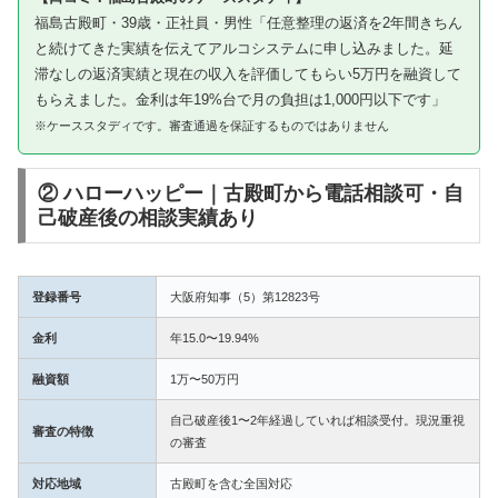
福島古殿町・39歳・正社員・男性「任意整理の返済を2年間きちん
と続けてきた実績を伝えてアルコシステムに申し込みました。延
滞なしの返済実績と現在の収入を評価してもらい5万円を融資して
もらえました。金利は年19%台で月の負担は1,000円以下です」
※ケーススタディです。審査通過を保証するものではありません
② ハローハッピー｜古殿町から電話相談可・自
己破産後の相談実績あり
登録番号
大阪府知事（5）第12823号
金利
年15.0〜19.94%
融資額
1万〜50万円
自己破産後1〜2年経過していれば相談受付。現況重視
審査の特徴
の審査
対応地域
古殿町を含む全国対応