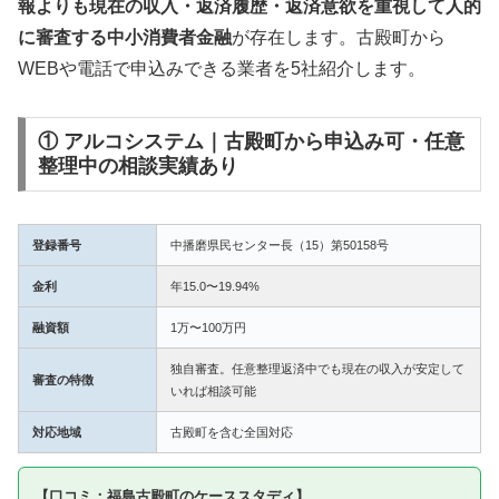
報よりも現在の収入・返済履歴・返済意欲を重視して人的
に審査する中小消費者金融
が存在します。古殿町から
WEBや電話で申込みできる業者を5社紹介します。
① アルコシステム｜古殿町から申込み可・任意
整理中の相談実績あり
登録番号
中播磨県民センター長（15）第50158号
金利
年15.0〜19.94%
融資額
1万〜100万円
独自審査。任意整理返済中でも現在の収入が安定して
審査の特徴
いれば相談可能
対応地域
古殿町を含む全国対応
【口コミ：福島古殿町のケーススタディ】