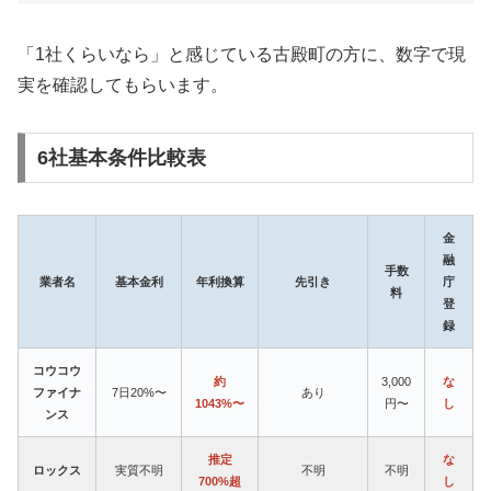
「1社くらいなら」と感じている古殿町の方に、数字で現
実を確認してもらいます。
6社基本条件比較表
金
融
手数
業者名
基本金利
年利換算
先引き
庁
料
登
録
コウコウ
約
3,000
な
ファイナ
7日20%〜
あり
1043%〜
円〜
し
ンス
推定
な
ロックス
実質不明
不明
不明
700%超
し