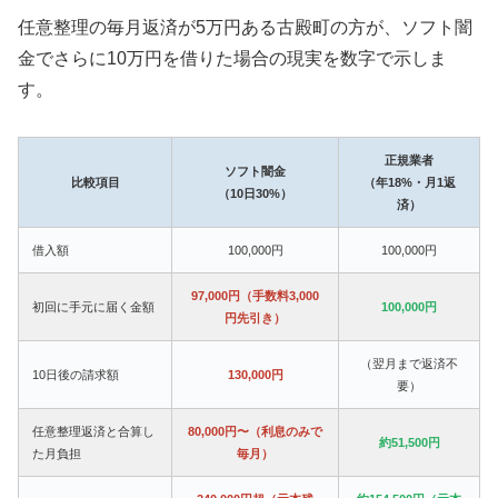
任意整理の毎月返済が5万円ある古殿町の方が、ソフト闇
金でさらに10万円を借りた場合の現実を数字で示しま
す。
正規業者
ソフト闇金
比較項目
（年18%・月1返
（10日30%）
済）
借入額
100,000円
100,000円
97,000円（手数料3,000
初回に手元に届く金額
100,000円
円先引き）
（翌月まで返済不
10日後の請求額
130,000円
要）
任意整理返済と合算し
80,000円〜（利息のみで
約51,500円
た月負担
毎月）