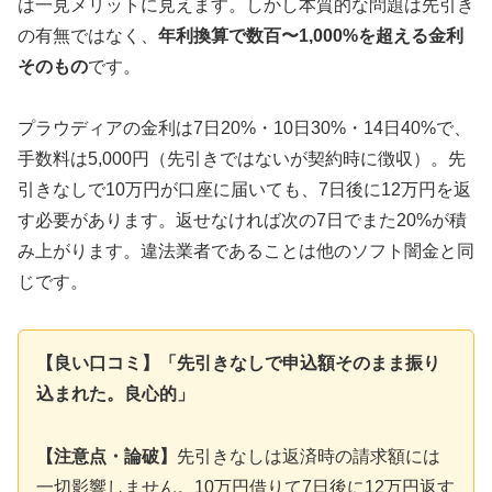
は一見メリットに見えます。しかし本質的な問題は先引き
の有無ではなく、
年利換算で数百〜1,000%を超える金利
そのもの
です。
プラウディアの金利は7日20%・10日30%・14日40%で、
手数料は5,000円（先引きではないが契約時に徴収）。先
引きなしで10万円が口座に届いても、7日後に12万円を返
す必要があります。返せなければ次の7日でまた20%が積
み上がります。違法業者であることは他のソフト闇金と同
じです。
【良い口コミ】「先引きなしで申込額そのまま振り
込まれた。良心的」
【注意点・論破】
先引きなしは返済時の請求額には
一切影響しません。10万円借りて7日後に12万円返す