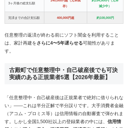
240,000円超（元本残
約154,500円（元本
3ヶ月後の総支払額
存）
減少中）
完済までの合計支払額
400,000円超
約108,000円
任意整理の返済が終わる前にソフト闇金を利用すること
は、家計再建を
さらに4〜5年遅らせる
可能性がありま
す。
古殿町で任意整理中・自己破産後でも可決
実績のある正規業者5選【2026年最新】
「任意整理中・自己破産後は正規業者で絶対に借りられな
い」——これは半分正解で半分誤りです。大手消費者金融
（アコム・プロミス等）は信用情報の自動審査で弾かれま
す。しかし全国1,500社以上の登録業者の中には、
信用情