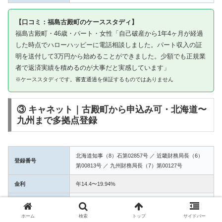
【口コミ：福島古殿町のケーススタディ】
福島古殿町・46歳・パート・女性「自己破産から1年4ヶ月が経過
した時点でハローハッピーに電話相談しました。パート収入の証
明を送付して3万円から始めることができました。少額でも正規業
者で返済実績を積めるのが大事だと実感しています」
※ケーススタディです。審査通過を保証するものではありません
③ キャネット｜古殿町から申込み可・北海道〜
九州まで多拠点登録
北海道知事（8）石第02857号 ／ 近畿財務局長（6）
登録番号
第00813号 ／ 九州財務局長（7）第00127号
金利
年14.4〜19.94%
融資額
1万〜50万円
ホーム
検索
トップ
サイドバー
3拠点登録の信頼性。古殿町からWEB完結で申込み可