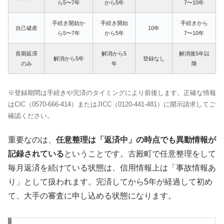
ら5〜7年
から5年
7〜10年
手続き開始か
手続き開始
手続きから
自己破産
10年
ら5〜7年
から5年
7〜10年
長期延滞
解消から5
解消後5年以
解消から5年
登録なし
のみ
年
降
※登録期間は手続きや完済のタイミングにより前後します。正確な情報
はCIC（0570-666-414）またはJICC（0120-441-481）に開示請求してご
確認ください。
重要なのは、
任意整理は「返済中」の時点でも異動情報が
記録されている
ということです。古殿町で任意整理をして
毎月返済を続けている状態は、信用情報上は「事故情報あ
り」として扱われます。完済してから5年が経過して初め
て、大手の審査に申し込める状態になります。