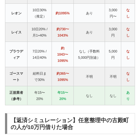
10日30%
3,000
な
レオン
約1095%
あり
（推定）
円〜
し
10日20% /
約730〜
3,000
な
レイス
あり
月1=40%
1043%
円
し
約
プラウデ
7日20% /
なし（手数料
5,000
な
1043〜
ィア
14日40%
5,000円別途）
円
し
1095%
ゴースマ
給料日ま
約365〜
な
不明
不明
ート
で30%
1095%
し
正規業者
年15〜
年15〜
あ
なし
なし
（参考）
20%
20%
り
【返済シミュレーション】任意整理中の古殿町
の人が10万円借りた場合