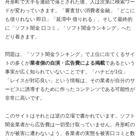
舟形町で大手を連続で落とされた後、人は次第に検索ワー
ドが変わっていきます。「審査甘い消費者金融」「どこに
も借りれない 即日」「延滞中 借りれる」、そして最終的
に「ソフト闇金 口コミ」「ソフト闇金ランキング」へた
どり着きます。
問題は、「ソフト闇金ランキング」で上位に出てくるサイ
トの多くが
業者側の自演・広告費による掲載
であるという
事実が広く知られていないことです。「ハナビが1位」
「レイスが対応良い」という情報は、その業者が自分のサ
ービスに誘導するために作ったコンテンツである可能性が
非常に高いです。
このサイトはそれとは逆の立場で書かれています。ソフト
闇金業者から広告費は一切受け取っていません。舟形町の
方が被害に遭わないよう、各業者の実態を被害口コミと数