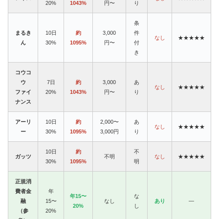
20%
1043%
円〜
り
条
まるき
10日
約
3,000
件
なし
★★★★★
ん
30%
1095%
円〜
付
き
コウコ
ウ
7日
約
3,000
あ
なし
★★★★★
ファイ
20%
1043%
円〜
り
ナンス
アーリ
10日
約
2,000〜
あ
なし
★★★★★
ー
30%
1095%
3,000円
り
10日
約
不
ガッツ
不明
なし
★★★★★
30%
1095%
明
正規消
費者金
年
年15〜
な
融
15〜
なし
あり
—
20%
し
（参
20%