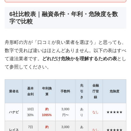
6社比較表｜融資条件・年利・危険度を数
字で比較
舟形町の方が「口コミが良い業者を選ぼう」と思っても、
数字で見れば違いはほとんどありません。以下の表はすべ
て違法業者です。
どれだけ危険かを理解するための表
とし
て参照してください。
先
金融
基本
年利換
業者名
手数料
引
庁登
危険度
金利
算
き
録
10日
約
3,000
あ
ハナビ
なし
★★★★★
30%
1095%
円〜
り
7日
約
3,000
あ
レイス
なし
★★★★★