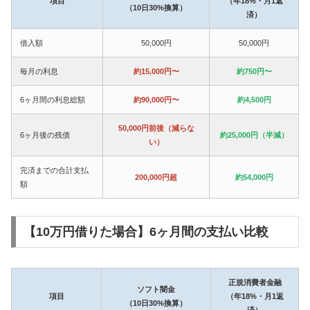
項目
（年18%・月1返
（10日30%換算）
済）
借入額
50,000円
50,000円
毎月の利息
約15,000円〜
約750円〜
6ヶ月間の利息総額
約90,000円〜
約4,500円
50,000円前後（減らな
6ヶ月後の残債
約25,000円（半減）
い）
完済までの合計支払
200,000円超
約54,000円
額
【10万円借りた場合】6ヶ月間の支払い比較
正規消費者金融
ソフト闇金
項目
（年18%・月1返
（10日30%換算）
済）