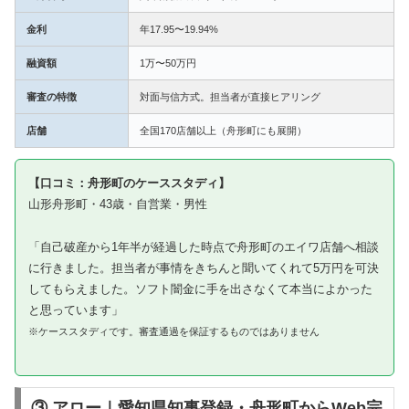
金利
年17.95〜19.94%
融資額
1万〜50万円
審査の特徴
対面与信方式。担当者が直接ヒアリング
店舗
全国170店舗以上（舟形町にも展開）
【口コミ：舟形町のケーススタディ】
山形舟形町・43歳・自営業・男性
「自己破産から1年半が経過した時点で舟形町のエイワ店舗へ相談
に行きました。担当者が事情をきちんと聞いてくれて5万円を可決
してもらえました。ソフト闇金に手を出さなくて本当によかった
と思っています」
※ケーススタディです。審査通過を保証するものではありません
③ アロー｜愛知県知事登録・舟形町からWeb完