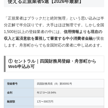
使える正規業者5選【2026年最新】
「正規業者はブラックだと絶対無理」という思い込みは半
分正解で半分誤りです。大手はほぼ無理です。しかし全国
1,500社以上の登録業者の中には、
信用情報よりも現在の
収入と返済意欲を重視して審査する中小消費者金融
が実在
します。舟形町からでも全国対応の業者に申し込めます。
① セントラル｜四国財務局登録・舟形町から
Web申込み可
登録番号
四国財務局長（8）第00091号
金利
年17.0〜19.94%
融資額
1万〜300万円