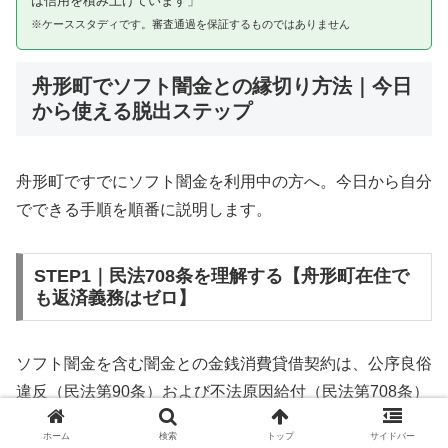
は信用を積み上げています」
※ケーススタディです。審査通過を保証するものではありません
舟形町でソフト闇金との縁切り方法｜今日
から使える脱出ステップ
舟形町ですでにソフト闇金を利用中の方へ。今日から自分
でできる手順を順番に説明します。
STEP1｜民法708条を理解する【舟形町在住で
も返済義務はゼロ】
ソフト闇金を含む闇金との金銭消費貸借契約は、公序良俗
違反（民法第90条）および不法原因給付（民法第708条）
に該当するため、法的には無効です。舟形町在住であって
ホーム
検索
トップ
サイドバー
も同様です。