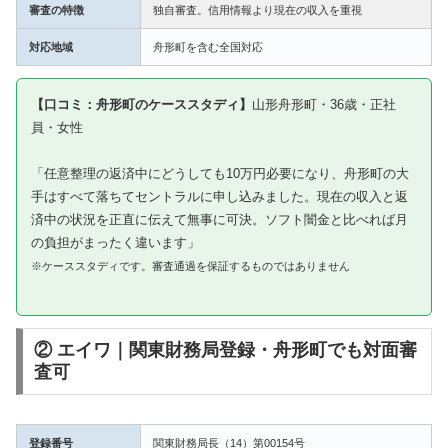
審査の特徴
独自審査。信用情報より現在の収入を重視
対応地域
舟形町を含む全国対応
【口コミ：舟形町のケーススタディ】
山形舟形町・36歳・正社
員・女性
「任意整理の返済中にどうしても10万円必要になり、舟形町の大
手はすべて落ちてセントラルに申し込みました。現在の収入と返
済中の状況を正直に伝えて無事に可決。ソフト闇金と比べれば月
の負担がまったく違います」
※ケーススタディです。審査通過を保証するものではありません
② エイワ｜関東財務局登録・舟形町でも対面審
査可
登録番号
関東財務局長（14）第00154号