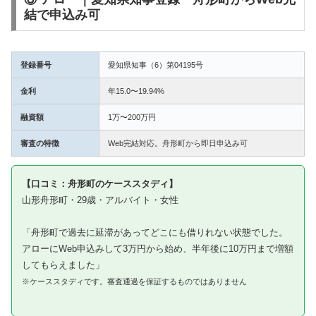
結で申込み可
登録番号
愛知県知事（6）第04195号
金利
年15.0〜19.94%
融資額
1万〜200万円
審査の特徴
Web完結対応。舟形町から即日申込み可
【口コミ：舟形町のケーススタディ】
山形舟形町・29歳・アルバイト・女性
「舟形町で過去に延滞があってどこにも借りれない状態でした。
アローにWeb申込みして3万円から始め、半年後に10万円まで増額
してもらえました」
※ケーススタディです。審査通過を保証するものではありません