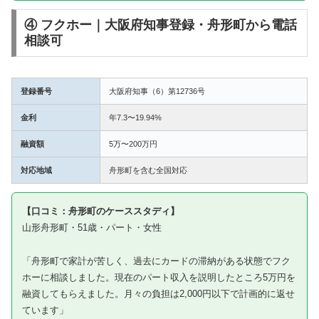
④ フクホー｜大阪府知事登録・舟形町から電話
相談可
登録番号
大阪府知事（6）第12736号
金利
年7.3〜19.94%
融資額
5万〜200万円
対応地域
舟形町を含む全国対応
【口コミ：舟形町のケーススタディ】
山形舟形町・51歳・パート・女性
「舟形町で家計が苦しく、過去にカードの滞納がある状態でフク
ホーに相談しました。現在のパート収入を説明したところ5万円を
融資してもらえました。月々の負担は2,000円以下で計画的に返せ
ています」