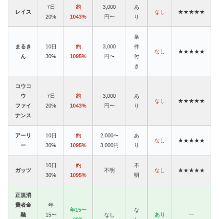
7日
約
3,000
あ
レイス
なし
★★★★★
20%
1043%
円〜
り
条
まるき
10日
約
3,000
件
なし
★★★★★
ん
30%
1095%
円〜
付
き
コウコ
ウ
7日
約
3,000
あ
なし
★★★★★
ファイ
20%
1043%
円〜
り
ナンス
アーリ
10日
約
2,000〜
あ
なし
★★★★★
ー
30%
1095%
3,000円
り
10日
約
不
ガッツ
不明
なし
★★★★★
30%
1095%
明
正規消
費者金
年
年15〜
な
融
15〜
なし
あり
—