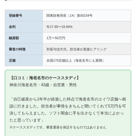
登録番号
関東財務局長（14）第00154号
金利
年17.95〜19.94%
融資額
1万〜50万円
審査の特徴
対面与信方式。担当者が直接ヒアリング
店舗
全国170店舗以上（海老名市にも展開）
【口コミ：海老名市のケーススタディ】
神奈川海老名市・43歳・自営業・男性
「自己破産から1年半が経過した時点で海老名市のエイワ店舗へ相
談に行きました。担当者が事情をきちんと聞いてくれて5万円を可
決してもらえました。ソフト闇金に手を出さなくて本当によかっ
たと思っています」
※ケーススタディです。審査通過を保証するものではありません