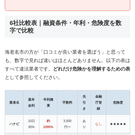
6社比較表｜融資条件・年利・危険度を数
字で比較
海老名市の方が「口コミが良い業者を選ぼう」と思って
も、数字で見れば違いはほとんどありません。以下の表は
すべて違法業者です。
どれだけ危険かを理解するための表
として参照してください。
先
金融
基本
年利換
業者名
手数料
引
庁登
危険度
金利
算
き
録
10日
約
3,000
あ
ハナビ
なし
★★★★★
30%
1095%
円〜
り