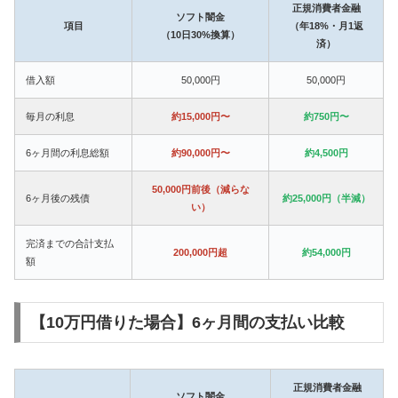
正規消費者金融
ソフト闇金
項目
（年18%・月1返
（10日30%換算）
済）
借入額
50,000円
50,000円
毎月の利息
約15,000円〜
約750円〜
6ヶ月間の利息総額
約90,000円〜
約4,500円
50,000円前後（減らな
6ヶ月後の残債
約25,000円（半減）
い）
完済までの合計支払
200,000円超
約54,000円
額
【10万円借りた場合】6ヶ月間の支払い比較
正規消費者金融
ソフト闇金