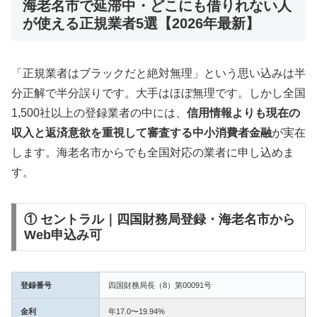
海老名市で延滞中・どこにも借りれない人
が使える正規業者5選【2026年最新】
「正規業者はブラックだと絶対無理」という思い込みは半
分正解で半分誤りです。大手はほぼ無理です。しかし全国
1,500社以上の登録業者の中には、
信用情報よりも現在の
収入と返済意欲を重視して審査する中小消費者金融
が実在
します。海老名市からでも全国対応の業者に申し込めま
す。
① セントラル｜四国財務局登録・海老名市から
Web申込み可
登録番号
四国財務局長（8）第00091号
金利
年17.0〜19.94%