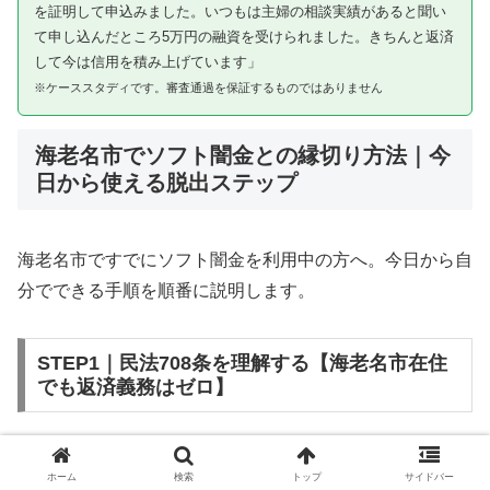
を証明して申込みました。いつもは主婦の相談実績があると聞い
て申し込んだところ5万円の融資を受けられました。きちんと返済
して今は信用を積み上げています」
※ケーススタディです。審査通過を保証するものではありません
海老名市でソフト闇金との縁切り方法｜今
日から使える脱出ステップ
海老名市ですでにソフト闇金を利用中の方へ。今日から自
分でできる手順を順番に説明します。
STEP1｜民法708条を理解する【海老名市在住
でも返済義務はゼロ】
ソフト闇金を含む闇金との金銭消費貸借契約は、公序良俗
ホーム
検索
トップ
サイドバー
違反（民法第90条）および不法原因給付（民法第708条）