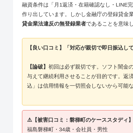
融資条件は「月1返済・在籍確認なし・LIN
作り出しています。しかし金融庁の登録貸金
貸金業法違反の無登録業者
であることを意味
【良い口コミ】「対応が親切で即日振込し
【論破】
初回は必ず親切です。ソフト闇金
与えて継続利用させることが目的です。返済
込」は信用情報を一切照会しないから可能
⚠️【被害口コミ：磐梯町のケーススタディ
福島磐梯町・34歳・会社員・男性