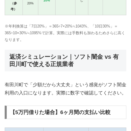
20%
し
（参
20%
考）
※年利換算は「7日20%」＝365÷7×20%≒1043%、「10日30%」＝
365÷10×30%≒1095%で計算。実際には手数料も加わるためさらに高く
なります。
返済シミュレーション｜ソフト闇金 vs 有
田川町で使える正規業者
有田川町で「少額だから大丈夫」という感覚がソフト闇金
利用の入口になります。実際に数字で確認してください。
【5万円借りた場合】6ヶ月間の支払い比較