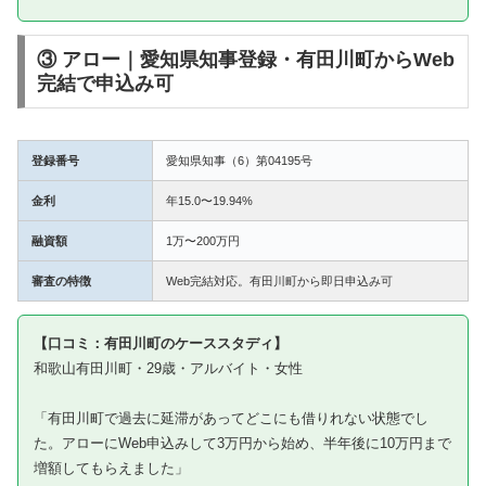
③ アロー｜愛知県知事登録・有田川町からWeb
完結で申込み可
登録番号
愛知県知事（6）第04195号
金利
年15.0〜19.94%
融資額
1万〜200万円
審査の特徴
Web完結対応。有田川町から即日申込み可
【口コミ：有田川町のケーススタディ】
和歌山有田川町・29歳・アルバイト・女性
「有田川町で過去に延滞があってどこにも借りれない状態でし
た。アローにWeb申込みして3万円から始め、半年後に10万円まで
増額してもらえました」