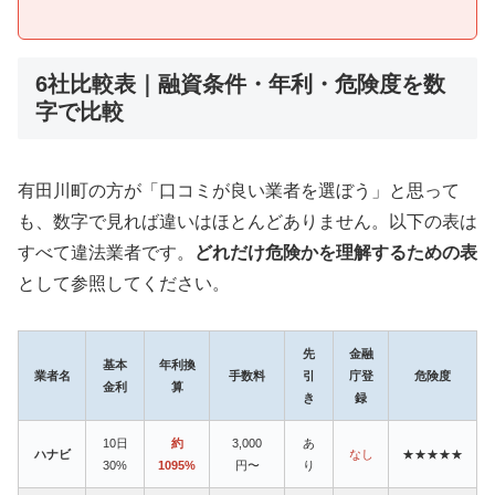
6社比較表｜融資条件・年利・危険度を数
字で比較
有田川町の方が「口コミが良い業者を選ぼう」と思って
も、数字で見れば違いはほとんどありません。以下の表は
すべて違法業者です。
どれだけ危険かを理解するための表
として参照してください。
先
金融
基本
年利換
業者名
手数料
引
庁登
危険度
金利
算
き
録
10日
約
3,000
あ
ハナビ
なし
★★★★★
30%
1095%
円〜
り