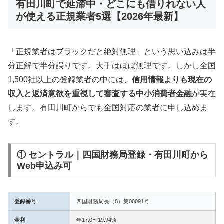
有田川町で延滞中・どこにも借りれない人
が使える正規業者5選【2026年最新】
「正規業者はブラックだと絶対無理」という思い込みは半
分正解で半分誤りです。大手はほぼ無理です。しかし全国
1,500社以上の登録業者の中には、
信用情報よりも現在の
収入と返済意欲を重視して審査する中小消費者金融
が実在
します。有田川町からでも全国対応の業者に申し込めま
す。
① セントラル｜四国財務局登録・有田川町から
Web申込み可
登録番号
四国財務局長（8）第00091号
金利
年17.0〜19.94%