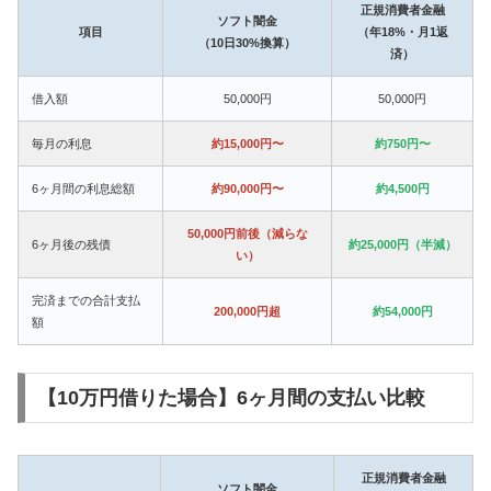
正規消費者金融
ソフト闇金
項目
（年18%・月1返
（10日30%換算）
済）
借入額
50,000円
50,000円
毎月の利息
約15,000円〜
約750円〜
6ヶ月間の利息総額
約90,000円〜
約4,500円
50,000円前後（減らな
6ヶ月後の残債
約25,000円（半減）
い）
完済までの合計支払
200,000円超
約54,000円
額
【10万円借りた場合】6ヶ月間の支払い比較
正規消費者金融
ソフト闇金