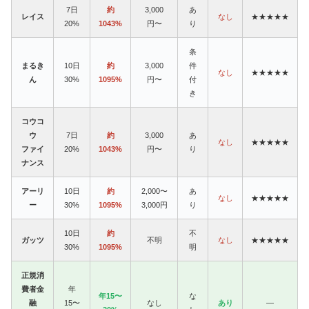
7日
約
3,000
あ
レイス
なし
★★★★★
20%
1043%
円〜
り
条
まるき
10日
約
3,000
件
なし
★★★★★
ん
30%
1095%
円〜
付
き
コウコ
ウ
7日
約
3,000
あ
なし
★★★★★
ファイ
20%
1043%
円〜
り
ナンス
アーリ
10日
約
2,000〜
あ
なし
★★★★★
ー
30%
1095%
3,000円
り
10日
約
不
ガッツ
不明
なし
★★★★★
30%
1095%
明
正規消
費者金
年
年15〜
な
融
15〜
なし
あり
—