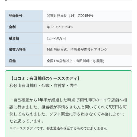
登録番号
関東財務局長（14）第00154号
金利
年17.95〜19.94%
融資額
1万〜50万円
審査の特徴
対面与信方式。担当者が直接ヒアリング
店舗
全国170店舗以上（有田川町にも展開）
【口コミ：有田川町のケーススタディ】
和歌山有田川町・43歳・自営業・男性
「自己破産から1年半が経過した時点で有田川町のエイワ店舗へ相
談に行きました。担当者が事情をきちんと聞いてくれて5万円を可
決してもらえました。ソフト闇金に手を出さなくて本当によかっ
たと思っています」
※ケーススタディです。審査通過を保証するものではありません