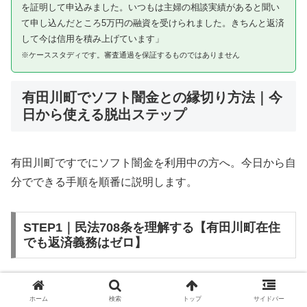
を証明して申込みました。いつもは主婦の相談実績があると聞い
て申し込んだところ5万円の融資を受けられました。きちんと返済
して今は信用を積み上げています」
※ケーススタディです。審査通過を保証するものではありません
有田川町でソフト闇金との縁切り方法｜今
日から使える脱出ステップ
有田川町ですでにソフト闇金を利用中の方へ。今日から自
分でできる手順を順番に説明します。
STEP1｜民法708条を理解する【有田川町在住
でも返済義務はゼロ】
ソフト闇金を含む闇金との金銭消費貸借契約は、公序良俗
ホーム
検索
トップ
サイドバー
違反（民法第90条）および不法原因給付（民法第708条）