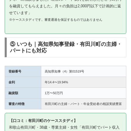
を融資してもらえました。月々の負担は2,000円以下で計画的に返
せています」
※ケーススタディです。審査通過を保証するものではありません
⑤ いつも｜高知県知事登録・有田川町の主婦・
パートにも対応
登録番号
高知県知事（4）第01519号
金利
年14.4〜19.94%
融資額
1万〜50万円
審査の特徴
有田川町の主婦・パート・年金受給者の相談実績豊富
【口コミ：有田川町のケーススタディ】
和歌山有田川町・38歳・専業主婦・女性「有田川町でパート収入