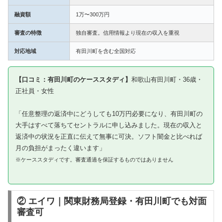
融資額
1万〜300万円
審査の特徴
独自審査。信用情報より現在の収入を重視
対応地域
有田川町を含む全国対応
【口コミ：有田川町のケーススタディ】
和歌山有田川町・36歳・
正社員・女性
「任意整理の返済中にどうしても10万円必要になり、有田川町の
大手はすべて落ちてセントラルに申し込みました。現在の収入と
返済中の状況を正直に伝えて無事に可決。ソフト闇金と比べれば
月の負担がまったく違います」
※ケーススタディです。審査通過を保証するものではありません
② エイワ｜関東財務局登録・有田川町でも対面
審査可