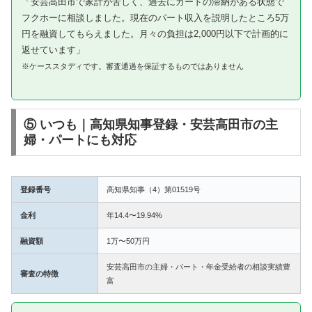
「安芸高田市で家計が苦しく、過去にカードの滞納がある状態で
フクホーに相談しました。現在のパート収入を説明したところ5万
円を融資してもらえました。月々の負担は2,000円以下で計画的に
返せています」
※ケーススタディです。審査通過を保証するものではありません
⑤ いつも｜高知県知事登録・安芸高田市の主
婦・パートにも対応
登録番号
高知県知事（4）第01519号
金利
年14.4〜19.94%
融資額
1万〜50万円
安芸高田市の主婦・パート・年金受給者の相談実績豊
審査の特徴
富