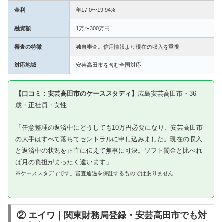
金利
年17.0〜19.94%
融資額
1万〜300万円
審査の特徴
独自審査。信用情報より現在の収入を重視
対応地域
安芸高田市を含む全国対応
【口コミ：安芸高田市のケーススタディ】
広島安芸高田市・36
歳・正社員・女性
「任意整理の返済中にどうしても10万円必要になり、安芸高田市
の大手はすべて落ちてセントラルに申し込みました。現在の収入
と返済中の状況を正直に伝えて無事に可決。ソフト闇金と比べれ
ば月の負担がまったく違います」
※ケーススタディです。審査通過を保証するものではありません
② エイワ｜関東財務局登録・安芸高田市でも対