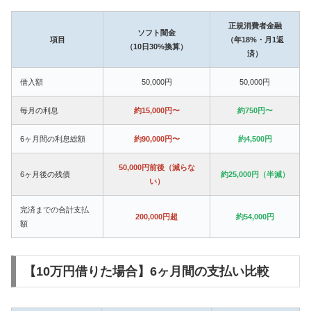
正規消費者金融
ソフト闇金
項目
（年18%・月1返
（10日30%換算）
済）
借入額
50,000円
50,000円
毎月の利息
約15,000円〜
約750円〜
6ヶ月間の利息総額
約90,000円〜
約4,500円
50,000円前後（減らな
6ヶ月後の残債
約25,000円（半減）
い）
完済までの合計支払
200,000円超
約54,000円
額
【10万円借りた場合】6ヶ月間の支払い比較