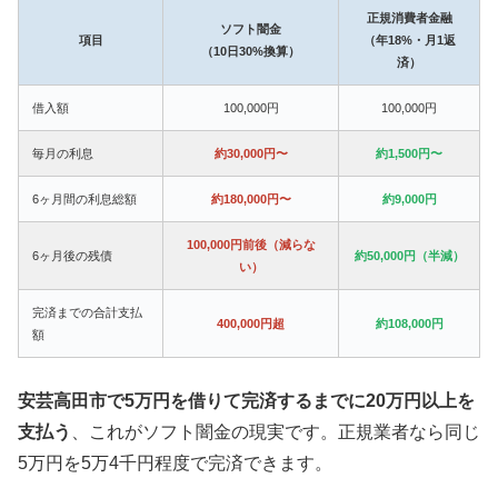
正規消費者金融
ソフト闇金
項目
（年18%・月1返
（10日30%換算）
済）
借入額
100,000円
100,000円
毎月の利息
約30,000円〜
約1,500円〜
6ヶ月間の利息総額
約180,000円〜
約9,000円
100,000円前後（減らな
6ヶ月後の残債
約50,000円（半減）
い）
完済までの合計支払
400,000円超
約108,000円
額
安芸高田市で5万円を借りて完済するまでに20万円以上を
支払う
、これがソフト闇金の現実です。正規業者なら同じ
5万円を5万4千円程度で完済できます。