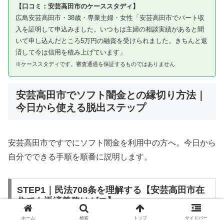
【口コミ：安芸高田市のケーススタディ】
広島安芸高田市・38歳・専業主婦・女性「安芸高田市でパート収
入を証明して申込みました。いつもは主婦の相談実績があると聞
いて申し込んだところ5万円の融資を受けられました。きちんと返
済して今は信用を積み上げています」
※ケーススタディです。審査通過を保証するものではありません
安芸高田市でソフト闇金との縁切り方法｜
今日から使える脱出ステップ
安芸高田市ですでにソフト闇金を利用中の方へ。今日から
自分でできる手順を順番に説明します。
STEP1｜民法708条を理解する【安芸高田市在
住でも返済義務はゼロ】
ホーム
検索
トップ
サイドバー