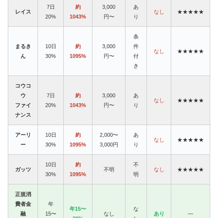
7日
約
3,000
あ
レイス
なし
★★★★★
20%
1043%
円〜
り
条
まるき
10日
約
3,000
件
なし
★★★★★
ん
30%
1095%
円〜
付
き
コウコ
ウ
7日
約
3,000
あ
なし
★★★★★
ファイ
20%
1043%
円〜
り
ナンス
アーリ
10日
約
2,000〜
あ
なし
★★★★★
ー
30%
1095%
3,000円
り
10日
約
不
ガッツ
不明
なし
★★★★★
30%
1095%
明
正規消
費者金
年
年15〜
な
融
15〜
なし
あり
—