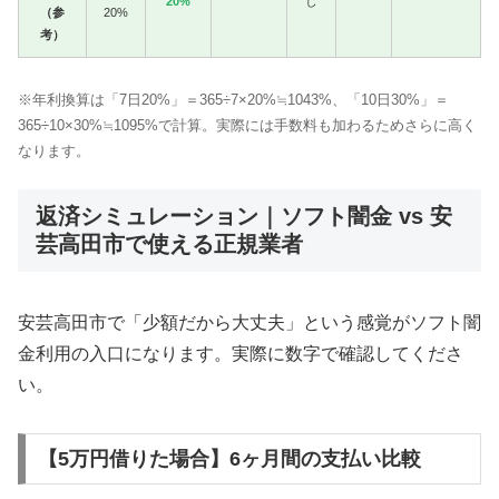
20%
し
（参
20%
考）
※年利換算は「7日20%」＝365÷7×20%≒1043%、「10日30%」＝
365÷10×30%≒1095%で計算。実際には手数料も加わるためさらに高く
なります。
返済シミュレーション｜ソフト闇金 vs 安
芸高田市で使える正規業者
安芸高田市で「少額だから大丈夫」という感覚がソフト闇
金利用の入口になります。実際に数字で確認してくださ
い。
【5万円借りた場合】6ヶ月間の支払い比較