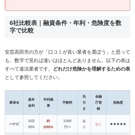
6社比較表｜融資条件・年利・危険度を数
字で比較
安芸高田市の方が「口コミが良い業者を選ぼう」と思って
も、数字で見れば違いはほとんどありません。以下の表は
すべて違法業者です。
どれだけ危険かを理解するための表
として参照してください。
先
金融
基本
年利換
業者名
手数料
引
庁登
危険度
金利
算
き
録
10日
約
3,000
あ
ハナビ
なし
★★★★★
30%
1095%
円〜
り