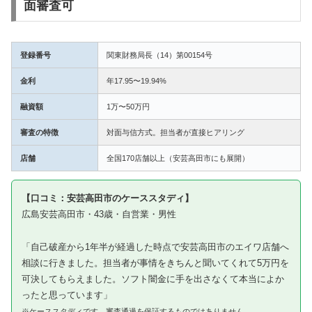
面審査可
登録番号
関東財務局長（14）第00154号
金利
年17.95〜19.94%
融資額
1万〜50万円
審査の特徴
対面与信方式。担当者が直接ヒアリング
店舗
全国170店舗以上（安芸高田市にも展開）
【口コミ：安芸高田市のケーススタディ】
広島安芸高田市・43歳・自営業・男性
「自己破産から1年半が経過した時点で安芸高田市のエイワ店舗へ
相談に行きました。担当者が事情をきちんと聞いてくれて5万円を
可決してもらえました。ソフト闇金に手を出さなくて本当によか
ったと思っています」
※ケーススタディです。審査通過を保証するものではありません